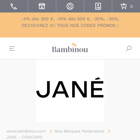
-4% dès 300 €, -10% dès 500 €, -20%, -30%,
DECOUVREZ ICI TOUS NOS CODES PROMOS !
Bascu
www.bambinou.com
Nos Marques Partenaires
JANE - CONCORD