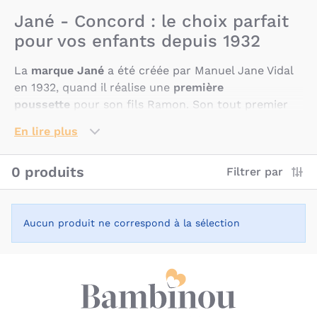
Jané - Concord : le choix parfait
pour vos enfants depuis 1932
La
marque Jané
a été créée par Manuel Jane Vidal
en 1932, quand il réalise une
première
poussette
pour son fils Ramon. Son tout premier
produit est
plébiscité
par le public ainsi que
En lire plus
ses
poussettes pliables
suivantes qui deviennent
très
populaires
dans les magasins de Barcelone.
0 produits
Filtrer par
Ainsi, la marque Jané s’est affirmée graduellement
sur le marché des produits pour les enfants jusqu’à
devenir une
référence
dans le monde de
la
puériculture
.
Aucun produit ne correspond à la sélection
La marque
Concord
est originaire d’Allemagne.
Fondée en 1978, cette
entreprise familiale
exerce
son savoir-faire et partage son expertise pour
faciliter le quotidien des familles par le biais de