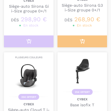
CYBEX
Siège-auto Sirona G3
Siège-auto Sirona Gi
i-Size groupe 0+/1
i-Size groupe 0+/1
298,90 €
268,90 €
DÈS
DÈS
En stock
En stock
PLUSIEURS COULEURS
25€ OFFERT
25€ OFFERT
CYBEX
CYBEX
Base isofix T
Siège-auto Cloud T i-