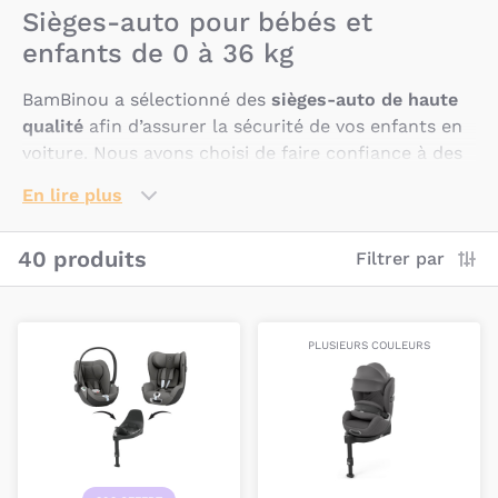
Sièges-auto pour bébés et
enfants de 0 à 36 kg
BamBinou a sélectionné des
sièges-auto de haute
qualité
afin d’assurer la sécurité de vos enfants en
voiture. Nous avons choisi de faire confiance à des
marques comme
Besafe
,
Cybex
,
Diono
,
Peg Perego
En lire plus
ou encore
Mima
. Il ne vous reste plus qu’à trouver
le siège-auto adapté à vos besoins.
40 produits
Filtrer par
Comment choisir le siège-auto de
son bébé ?
PLUSIEURS COULEURS
Plusieurs critères vont vous permettre de choisir le
siège-auto idéal pour votre bébé :
Privilégiez un siège-auto dont le groupe correspond
au poids de votre enfant (
groupe 0/0+
de la
naissance à 13kg,
groupe 0+/1
de la naissance à