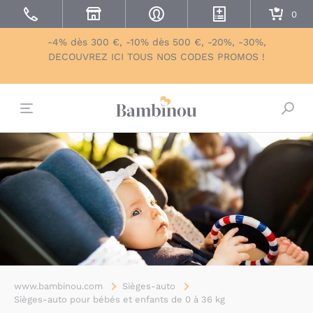
-4% dès 300 €, -10% dès 500 €, -20%, -30%,
DECOUVREZ ICI TOUS NOS CODES PROMOS !
Bascu
www.bambinou.com
Sièges-auto
Sièges-auto pour bébés et enfants de 0 à 36 kg