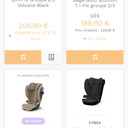
Siège-auto Solution
Volcano Black
T i-Fix groupe 2/3
DÈS
198,90 €
208,90 €
Prix conseillé :
228,90 €
Expédié sous 10 à 20
jours
En stock
PLUSIEURS COULEURS
15€ OFFERT
CYBEX