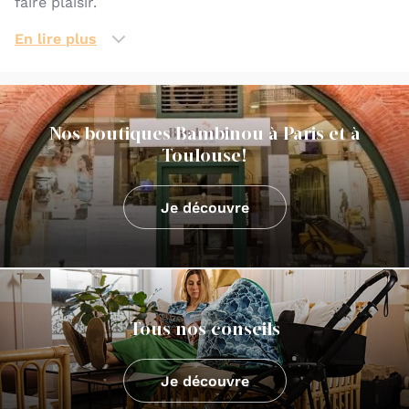
faire plaisir.
Mais c’est avant tout une histoire familiale et
En lire plus
humaine : celle de Thierry et Maud, un couple
toulousain, désireux de fonder une boutique en ligne
qui puisse répondre aux besoins et envies des futurs
et jeunes parents.
Nos boutiques Bambinou à Paris et à
Toulouse!
Ensemble, ils décident d'unir leurs compétences
professionnelles et humaines et créent, en 2010,
Bambinou, le meilleur pour bébé.
Je découvre
En 2016, la première boutique physique Bambinou
voit le jour, en plein centre-ville de Toulouse. La
deuxième boutique de Bambinou ouvre ses portes
début août 2023, dans le 2ème arrondissement de
Tous nos conseils
Paris.
La satisfaction des clients est au cœur de nos
Je découvre
préoccupations, tant au niveau des services