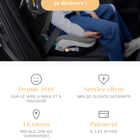
Je découvre !
Depuis 2010
Service client
SUR LE WEB, À PARIS ET À
98% DE CLIENTS SATISFAITS
TOULOUSE
Livraison
Paiement
PAR GLS, DPD OU
2, 3 ET 10 FOIS
CHRONOPOST