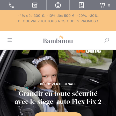
-4% dès 300 €, -10% dès 500 €, -20%, -30%,
DECOUVREZ ICI TOUS NOS CODES PROMOS !
Bascu
DÉCOUVERTE BESAFE
Grandir en toute sécurité
avec le siège-auto Flex Fix 2