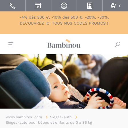
-4% dès 300 €, -10% dès 500 €, -20%, -30%,
DECOUVREZ ICI TOUS NOS CODES PROMOS !
Bascu
www.bambinou.com
Sièges-auto
Sièges-auto pour bébés et enfants de 0 à 36 kg