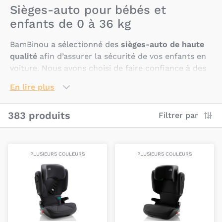
Sièges-auto pour bébés et
enfants de 0 à 36 kg
BamBinou a sélectionné des
sièges-auto de haute
qualité
afin d’assurer la sécurité de vos enfants en
voiture. Nous avons choisi de faire confiance à des
marques comme
Besafe
,
Cybex
,
Diono
,
Peg Perego
En lire plus
ou encore
Mima
. Il ne vous reste plus qu’à trouver
le siège-auto adapté à vos besoins.
383 produits
Filtrer par
Comment choisir le siège-auto de
son bébé ?
PLUSIEURS COULEURS
PLUSIEURS COULEURS
Plusieurs critères vont vous permettre de choisir le
siège-auto idéal pour votre bébé :
Privilégiez un siège-auto dont le groupe correspond
au poids de votre enfant (
groupe 0/0+
de la
naissance à 13kg,
groupe 0+/1
de la naissance à