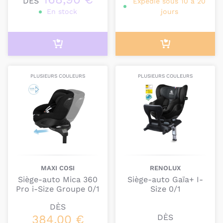
DÈS
Expédié sous 10 à 20
En stock
jours
PLUSIEURS COULEURS
PLUSIEURS COULEURS
MAXI COSI
RENOLUX
Siège-auto Mica 360
Siège-auto Gaïa+ I-
Pro i-Size Groupe 0/1
Size 0/1
DÈS
384,00 €
DÈS