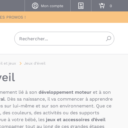
Mon compte
Mes listes de naissance
Mon panier
DES PROMOS !
Recherch
il et jeux
Jeux d'éveil
eil
timement lié à son
développement moteur
et à son
al
. Dès sa naissance, il va commencer à apprendre
es sur lui-même et sur son environnement. Que ce
s, des couleurs, des activités ou des supports
vue à votre bébé, les
jeux et accessoires d’éveil
accompagner tout au long de ces grandes étapes