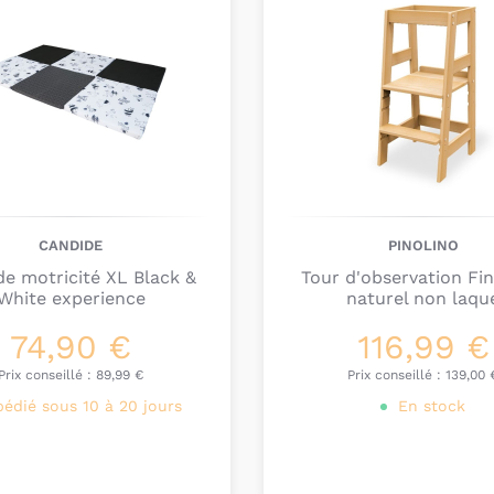
spirales d’activités
, a
arche de jeu, sont un
qui observe tous les 
Les
mobiles et les bo
jolies couleurs sont pa
Quel jeu d’é
Bientôt un trimestre qu
CANDIDE
PINOLINO
ventre et apprend à so
 de motricité XL Black &
Tour d'observation Fin
se déplacer seul mais 
White experience
naturel non laqu
monde et contribue à
74,90 €
116,99 €
Il commence à interag
Prix conseillé :
89,99 €
Prix conseillé :
139,00 
motricité
. Il apprend
pédié sous 10 à 20 jours
En stock
coton bio
peuvent l’ai
Les
hochets, spirales 
autant, surtout quand