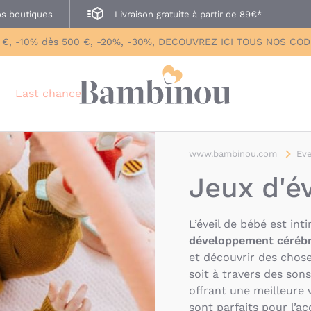
s boutiques
Livraison gratuite à partir de 89€*
 €, -10% dès 500 €, -20%, -30%, DECOUVREZ ICI TOUS NOS CO
Last chance
www.bambinou.com
Eve
Jeux d'év
L’éveil de bébé est in
développement cérébr
et découvrir des chos
soit à travers des son
offrant une meilleure 
sont parfaits pour l’