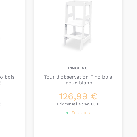
ccrochées à son siège-auto, sa poussette ou son
e bonne source de divertissement pour votre bébé
mouvements autour de lui.
îtes à musique
avec leur douce mélodie et leurs
rfaites pour attirer son attention.
veil bébé de 3 à 4 mois?
e bébé là ! Il est désormais à l’aise allongé sur le
PINOLINO
ulever sa tête et sa poitrine. Il ne peut pas encore
o bois
Tour d'observation Fino bois
cela lui donne une nouvelle perspective sur le
é
laqué blanc
 son développement musculaire.
126,99 €
ir activement avec son
tapis d’éveil et de
€
Prix conseillé :
149,00 €
 à mieux contrôler sa préhension et des
balles en
En stock
der dans son apprentissage.
d’activités et marionnettes
le captivent toujours
 ses proches lui racontent des histoires en même