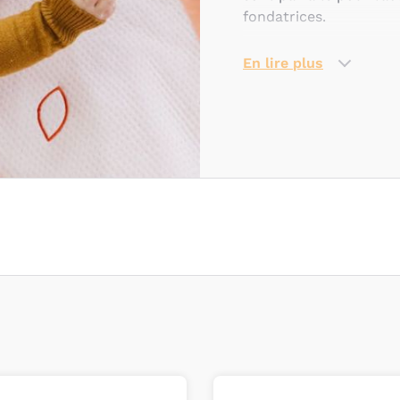
fondatrices.
Janod
,
Vilac
,
Lilliputie
En lire plus
meilleures marques d
Quel jeu d’é
Bébé vient de naître. M
commence tout douceme
différentes sensations
Il passe ses journées 
Il est très attentif à
d’interactions restent 
Les
tapis d’éveil et de
découvrir tout en dou
sensations.
Les
hochets et les ma