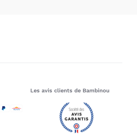
Les avis clients de Bambinou
SecureCode
d by Visa
aypal
Aurore