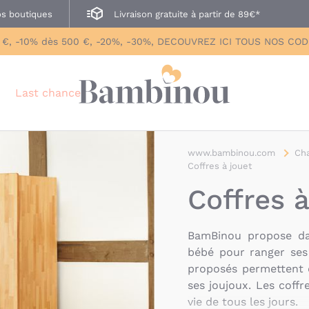
s boutiques
Livraison gratuite à partir de 89€*
 €, -10% dès 500 €, -20%, -30%, DECOUVREZ ICI TOUS NOS CO
Last chance
www.bambinou.com
Ch
Coffres à jouet
Coffres à
BamBinou propose dan
bébé pour ranger ses 
proposés permettent 
ses joujoux. Les coffr
vie de tous les jours.