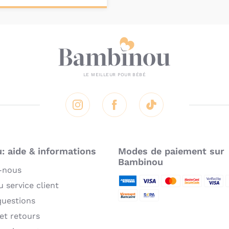
onnalisez votre
produit
Instagram
Facebook
Tik Tok
 aide & informations
Modes de paiement sur
Bambinou
-nous
 service client
American Express
Visa
MasterCard
MasterCard 
Verifie
P
questions
Virement bancaire
Sepa
 et retours