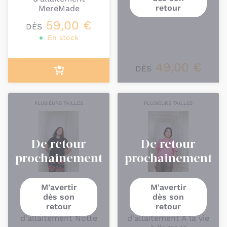
retour
MereMade
Faim
59,00 €
DÈS
En stock
49,00 €
DÈS
PLUSIEURS TAILLES
PLUSIEURS TAILLES
De retour
De retour
prochainement
prochainement
M'avertir
M'avertir
dès son
dès son
TAJINEBANANE
TAJINEBANANE
retour
retour
Tee-Shirt
Tee-Shirt
d'allaitement Notte
d'allaitement A la vie