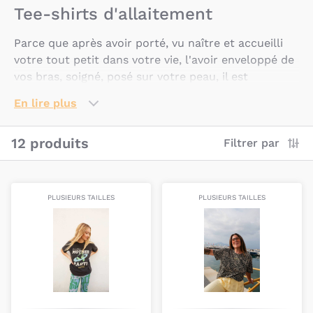
Tee-shirts d'allaitement
Parce que après avoir porté, vu naître et accueilli
votre tout petit dans votre vie, l'avoir enveloppé de
vos bras, soigné, posé sur votre peau, il est
important aussi de prendre un petit instant pour
En lire plus
vous sentir bien avec vous même, nous vous
proposons des vêtements faits juste pour vous.
12 produits
Filtrer par
Ce qu'on leur demande : confort,
adaptabilité, esthétique et qualité
PLUSIEURS TAILLES
PLUSIEURS TAILLES
Être maman c'est être beaucoup de personnes à la
fois, et faire beaucoup de choses en même temps.
Pour vous permettre de vivre toutes ces vies du
mieux que possible, nous vous proposons des
vêtements adaptés à chacune d'entres elles, que ce
soit pendant la grossesse ou après la naissance de
bébé.