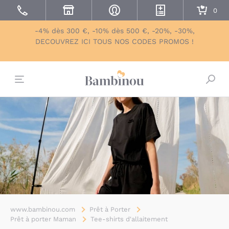
-4% dès 300 €, -10% dès 500 €, -20%, -30%,
DECOUVREZ ICI TOUS NOS CODES PROMOS !
Bascu
www.bambinou.com
Prêt à Porter
Prêt à porter Maman
Tee-shirts d'allaitement