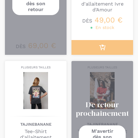
dès son
Mamarinière
d'allaitement Ivre
retour
d'Amour
49,00 €
DÈS
En stock
69,00 €
DÈS
PLUSIEURS TAILLES
PLUSIEURS TAILLES
De retour
prochainement
TAJINEBANANE
TAJINEBANANE
M'avertir
Tee-Shirt
T-shirt d'allaitement
dès son
d'allaitement
Le Meilleur pour la