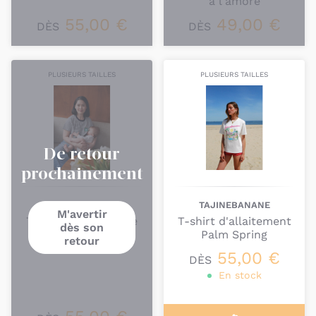
à l'amore
55,00 €
49,00 €
DÈS
DÈS
PLUSIEURS TAILLES
PLUSIEURS TAILLES
De retour
prochainement
TAJINEBANANE
TAJINEBANANE
M'avertir
T-shirt Mama'rinière
T-shirt d'allaitement
dès son
Milk Breastfeeding
Palm Spring
retour
55,00 €
DÈS
En stock