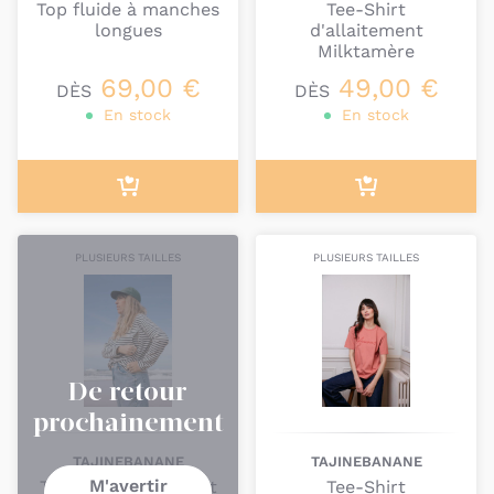
Top fluide à manches
Tee-Shirt
Nous sélectionons volontairement des marques qui
longues
d'allaitement
Milktamère
conçoivent des vêtements qui vivent longtemps,
sans perdre de leur qualité et de leur beauté.
69,00 €
49,00 €
DÈS
DÈS
En stock
En stock
PLUSIEURS TAILLES
PLUSIEURS TAILLES
De retour
prochainement
TAJINEBANANE
TAJINEBANANE
M'avertir
T-shirt d'allaitement
Tee-Shirt