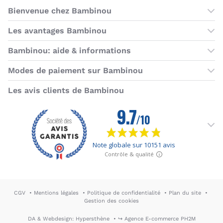
Bienvenue chez Bambinou
Les boutiques Bambinou
Les avantages Bambinou
Boutique Bambinou Paris
Bons plans Bambinou
Bambinou: aide & informations
Boutique Bambinou Toulouse
Cartes cadeaux
Contactez-nous
Modes de paiement sur Bambinou
L'équipe Bambinou
Programme de fidélité
Horaires du service client
American Express
Visa
MasterCard
MasterCard SecureCode
Verified by Visa
Paypal
Aurore
Virement banc
Sepa
Les avis clients de Bambinou
Foire aux questions
Livraisons et retours
Moyens de paiement
Dictionnaire de la puériculture
Rétractation
CGV
Mentions légales
Politique de confidentialité
Plan du site
Gestion des cookies
DA & Webdesign: Hypersthène
↪ Agence E-commerce PH2M