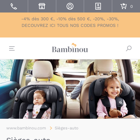
-4% dès 300 €, -10% dès 500 €, -20%, -30%,
DECOUVREZ ICI TOUS NOS CODES PROMOS !
Bascu
www.bambinou.com
Sièges-auto