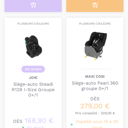
Le guide des labels des sièges-auto
,
Siège-auto: nos conseils pour bien le choisir
,
PLUSIEURS COULEURS
PLUSIEURS COULEURS
Quels sièges-auto utiliser dès la naissance?
Vous pouvez également faire appel à notre
service-
client
par téléphone 05 62 26 47 05 ou par mail à
sc@bambinou.com
15€ OFFERT
MAXI COSI
JOIE
Siège-auto Pearl 360
Siège-auto Steadi
groupe 0+/1
R129 I-Size Groupe
0+/1
DÈS
279,00 €
Prix conseillé :
329,00 €
168,90 €
DÈS
Expédié sous 10 à 20
En stock
jours