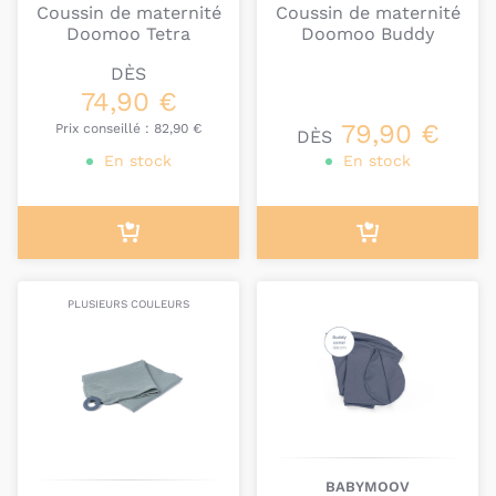
Coussin de maternité
Coussin de maternité
de grossesse" ou "coussins de maternité".
Doomoo Tetra
Doomoo Buddy
DÈS
74,90 €
79,90 €
Prix conseillé :
82,90 €
DÈS
En stock
En stock
PLUSIEURS COULEURS
BABYMOOV