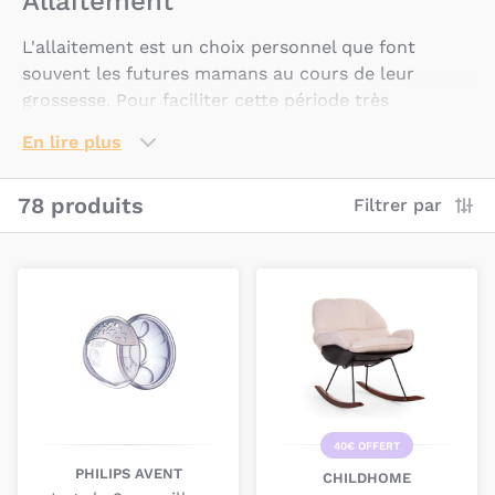
Allaitement
L'allaitement est un choix personnel que font
souvent les futures mamans au cours de leur
grossesse. Pour faciliter cette période très
particulière pour la maman et son bébé, retrouvez
En lire plus
notre sélection de produits pensés autour de
l'allaitement.
78 produits
Filtrer par
Quels soutien-gorges porter pendant
l'allaitement?
Allaiter son bébé n'est pas toujours facile, surtout
quand on est à l'extérieur. Pour faciliter ce précieux
moment entre une mère et son bébé, Carriwell a
conçu des soutien-gorges d'allaitement qui se
rabattent vers le bas pour que bébé puisse accéder
facilement au mamelon de sa maman et se nourrir
40€ OFFERT
en paix.
PHILIPS AVENT
CHILDHOME