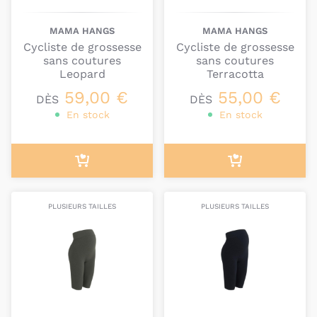
en ferez profiter en seconde main.
MAMA HANGS
MAMA HANGS
Nous sélectionons volontairement des marques qui
Cycliste de grossesse
Cycliste de grossesse
conçoivent des vêtements qui vivent longtemps,
sans coutures
sans coutures
sans perdre de leur qualité et de leur beauté.
Leopard
Terracotta
59,00 €
55,00 €
DÈS
DÈS
En stock
En stock
PLUSIEURS TAILLES
PLUSIEURS TAILLES