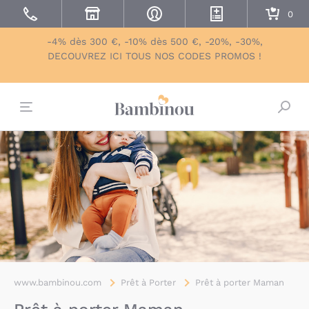
-4% dès 300 €, -10% dès 500 €, -20%, -30%,
DECOUVREZ ICI TOUS NOS CODES PROMOS !
Bascu
www.bambinou.com
Prêt à Porter
Prêt à porter Maman