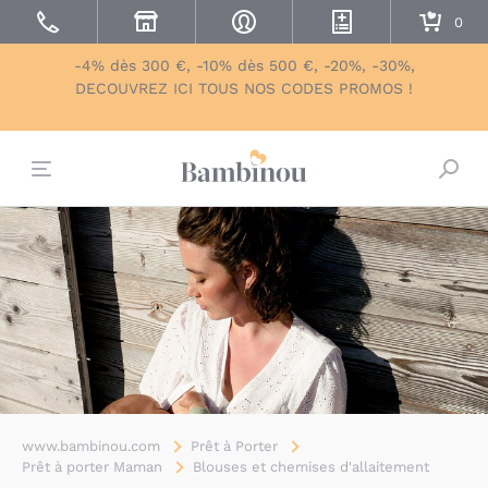
-4% dès 300 €, -10% dès 500 €, -20%, -30%,
DECOUVREZ ICI TOUS NOS CODES PROMOS !
Bascu
www.bambinou.com
Prêt à Porter
Prêt à porter Maman
Blouses et chemises d'allaitement