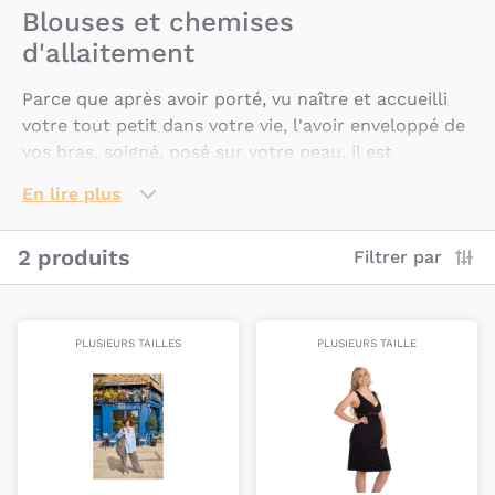
Blouses et chemises
d'allaitement
Parce que après avoir porté, vu naître et accueilli
votre tout petit dans votre vie, l'avoir enveloppé de
vos bras, soigné, posé sur votre peau, il est
important aussi de prendre un petit instant pour
En lire plus
vous sentir bien avec vous même, nous vous
proposons des vêtements faits juste pour vous.
2 produits
Filtrer par
Ce qu'on leur demande : confort,
adaptabilité, esthétique et qualité
PLUSIEURS TAILLES
PLUSIEURS TAILLE
Être maman c'est être beaucoup de personnes à la
fois, et faire beaucoup de choses en même temps.
Pour vous permettre de vivre toutes ces vies du
mieux que possible, nous vous proposons des
vêtements adaptés à chacune d'entres elles, que ce
soit pendant la grossesse ou après la naissance de