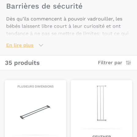
Barrières de sécurité
Dès qu’ils commencent à pouvoir vadrouiller, les
bébés laissent libre court à leur curiosité et ont
tendance à ne pas se mettre de limites: tout ce qui
peut être exploré sera exploré.
En lire plus
Pour s’assurer que leur découverte du monde se
fait en toute sécurité et éviter tout accident
35 produits
Filtrer par
domestique, il est parfois nécessaire de les
circonscrire à une zone prédéfinie. Les
barrières de
sécurité bébé
et les
barrières d’escaliers bébé
sont
PLUSIEURS DIMENSIONS
parfaites pour cela !
Elles vous permettent d’être plus sereins lorsque
votre enfant échappe quelques instants à votre
attention: les dangers domestiques sont contenus
en-dehors des limites définies par les barrières de
sécurité bébé.
GEUTHER