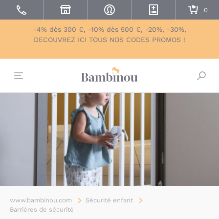
-4% dès 300 €, -10% dès 500 €, -20%, -30%,
DECOUVREZ ICI TOUS NOS CODES PROMOS !
Bascu
www.bambinou.com
Sécurité enfant
Barrières de sécurité