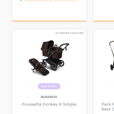
Expédié sous 20 jours environ
Personnalisez votre
Pers
produit
PLUSIEURS COULEURS
100€ OFFERT
BUGABOO
Poussette Donkey 6 Simple
Pack P
Next 