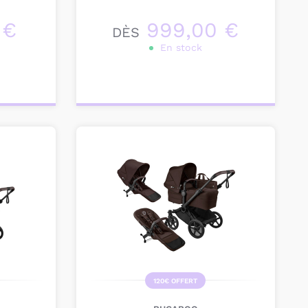
 €
999,00 €
DÈS
En stock
Personnalisez votre
produit
120€ OFFERT