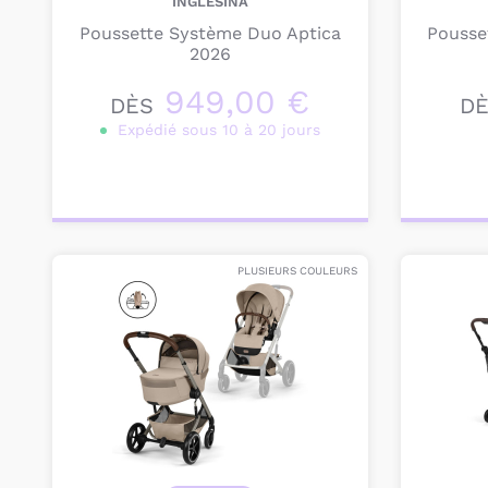
INGLESINA
Poussette Système Duo Aptica
Pousse
2026
949,00 €
DÈS
D
Expédié sous 10 à 20 jours
Personnalisez votre
Pers
produit
PLUSIEURS COULEURS