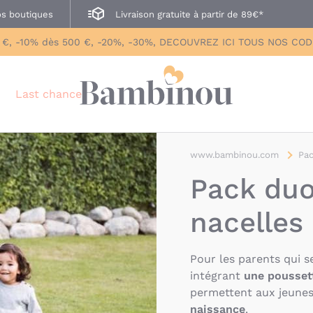
s boutiques
Livraison gratuite à partir de 89€*
 €, -10% dès 500 €, -20%, -30%, DECOUVREZ ICI TOUS NOS CO
Last chance
www.bambinou.com
Pac
Pack duo
nacelles
Pour les parents qui 
intégrant
une poussett
permettent aux jeunes
naissance
.