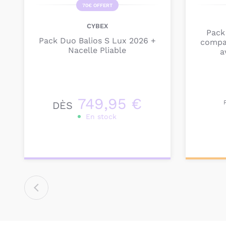
70€ OFFERT
CYBEX
Pack
Pack Duo Balios S Lux 2026 +
compa
Nacelle Pliable
a
749,95 €
DÈS
En stock
Personnalisez votre
Pers
produit