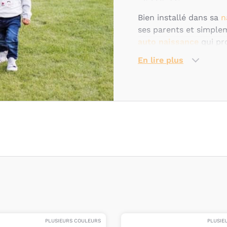
Bien installé dans sa
n
ses parents et simplem
auto naissance
qui pr
les nacelles permetten
En lire plus
Quelles sont
d’utilisatio
Les nacelles s’installe
également être portée
maison, par exemple, o
pas.
Si la plupart des nace
des raisons de sécuri
nacelles Jade et Cari 
dans sa nacelle, qu’il 
PLUSIEURS COULEURS
PLUSIE