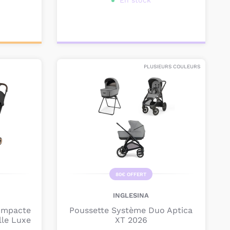
En stock
Personnalisez votre
produit
PLUSIEURS COULEURS
80€ OFFERT
INGLESINA
ompacte
Poussette Système Duo Aptica
lle Luxe
XT 2026