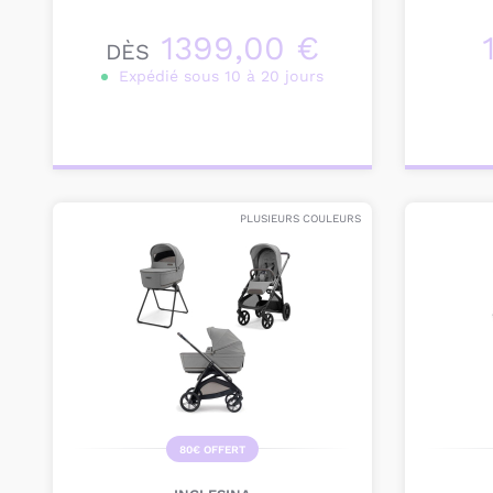
1399,00 €
DÈS
Expédié sous 10 à 20 jours
Personnalisez votre
Pers
produit
PLUSIEURS COULEURS
80€ OFFERT