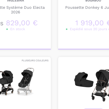
INGLESINA
BUGABOO
tte Système Duo Electa
Poussette Donkey 6 J
2026
829,00 €
1 919,00 
ÈS
En stock
Expédié sous 20 jours 
onnalisez votre
Personnalisez votre
produit
produit
PLUSIEURS COULEURS