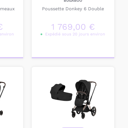
BUGABOO
umeaux
Poussette Donkey 6 Double
€
1 769,00 €
environ
Expédié sous 20 jours environ
Personnalisez votre
produit