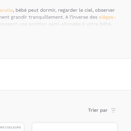
acelle
, bébé peut dormir, regarder le ciel, observer
ent grandir tranquillement. A l’inverse des
sièges-
oposent une position semi-allongée à votre bébé,
t de l’allonger totalement.
 les particularités
n d’une nacelle bébé?
nt sur le châssis de la
poussette
et peuvent
s au bras pour rentrer votre bébé endormi dans la
u pour le transporter là où la poussette ne passe
lles ne peuvent pas être utilisées en voiture pour
Trier par
té, les marques Maxi-Cosi et Nuna ont conçu les
Next qui vous permettront de laisser votre enfant
soit installé dans votre voiture ou sur le châssis de
URS COULEURS