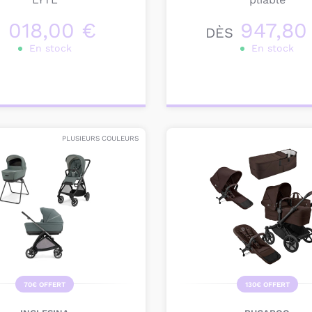
1 018,00 €
947,80
DÈS
En stock
En stock
onnalisez votre
Personnalisez votre
produit
produit
PLUSIEURS COULEURS
70€ OFFERT
130€ OFFERT