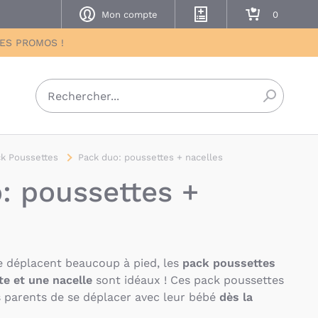
Mon compte
Mes listes de naissance
Mon panier
DES PROMOS !
Recherch
k Poussettes
Pack duo: poussettes + nacelles
: poussettes +
se déplacent beaucoup à pied, les
pack poussettes
e et une nacelle
sont idéaux ! Ces pack poussettes
 parents de se déplacer avec leur bébé
dès la