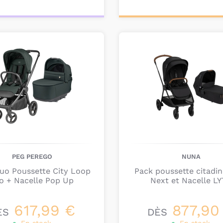
poussette sera forcéme
n’aurez pas de mauvai
onnalisez votre
Personnalisez votre
produit
produit
PEG PEREGO
NUNA
uo Poussette City Loop
Pack poussette citadi
o + Nacelle Pop Up
Next et Nacelle L
617,99 €
877,90
ÈS
DÈS