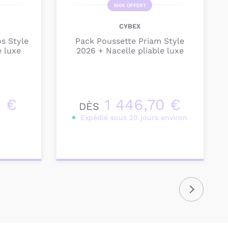
150€ OFFERT
CYBEX
s Style
Pack Poussette Priam Style
e luxe
2026 + Nacelle pliable luxe
0 €
1 446,70 €
DÈS
Expédié sous 20 jours environ
Personnalisez votre
produit