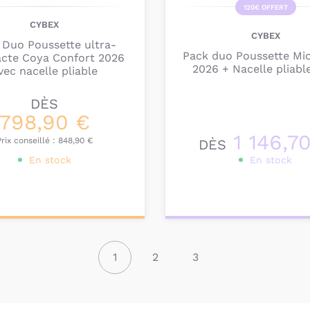
120€ OFFERT
CYBEX
CYBEX
 Duo Poussette ultra-
Pack duo Poussette Mio
cte Coya Confort 2026
2026 + Nacelle pliabl
vec nacelle pliable
DÈS
798,90 €
1 146,7
Prix conseillé :
848,90 €
DÈS
En stock
En stock
onnalisez votre
Personnalisez votre
produit
produit
1
2
3