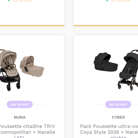
En stock
En stock
onnalisez votre
Personnalisez votre
produit
produit
50€ OFFERT
95€ OFFERT
NUNA
CYBEX
oussette citadine TRIV
Pack Poussette ultra-c
Cosmopolitan + Nacelle
Coya Style 2026 + Nace
LYTL
pliable