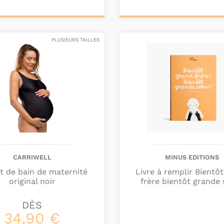
bébé.
ter au
Personnalisez votre
nier
produit
PLUSIEURS TAILLES
CARRIWELL
MINUS EDITIONS
ot de bain de maternité
Livre à remplir Bientô
original noir
frère bientôt grande
DÈS
34,90 €