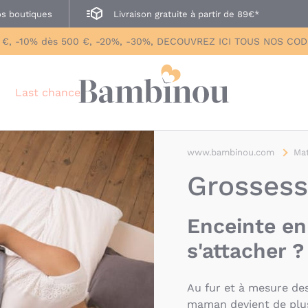
s boutiques
Livraison gratuite à partir de 89€*
 €, -10% dès 500 €, -20%, -30%, DECOUVREZ ICI TOUS NOS CO
Last chance
www.bambinou.com
Mat
Grosses
Enceinte en
s'attacher ?
Au fur et à mesure des
maman devient de plus