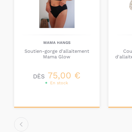
MAMA HANGS
Soutien-gorge d'allaitement
Cou
Mama Glow
d'allai
75,00 €
DÈS
En stock
Personnalisez votre
Ajou
produit
pa