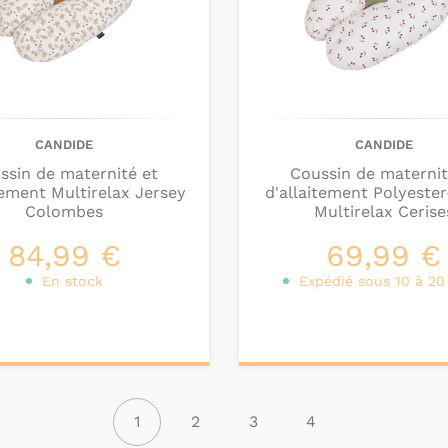
CANDIDE
CANDIDE
ssin de maternité et
Coussin de maternit
tement Multirelax Jersey
d'allaitement Polyeste
Colombes
Multirelax Cerise
84,99 €
69,99 €
En stock
Expédié sous 10 à 20
ter au
Ajouter au
nier
panier
1
2
3
4