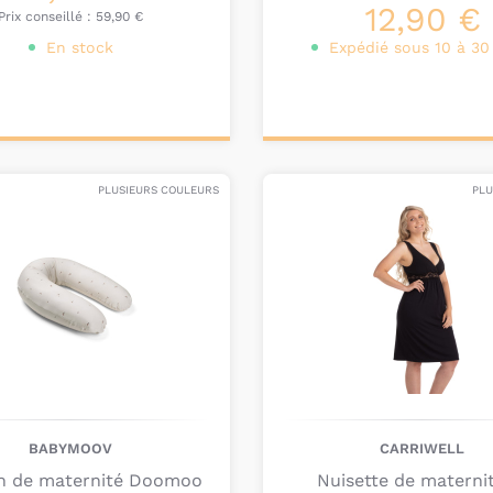
12,90 €
Prix conseillé :
59,90 €
En stock
Expédié sous 10 à 30
onnalisez votre
Ajouter au
produit
panier
PLUSIEURS COULEURS
PLU
BABYMOOV
CARRIWELL
n de maternité Doomoo
Nuisette de maternit