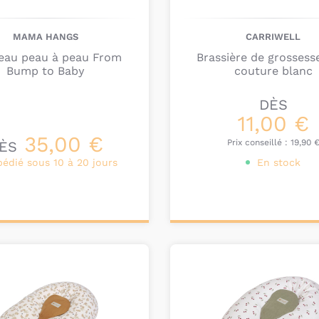
MAMA HANGS
CARRIWELL
eau peau à peau From
Brassière de grossess
Bump to Baby
couture blanc
DÈS
11,00 €
35,00 €
Prix conseillé :
19,90 
ÈS
pédié sous 10 à 20 jours
En stock
onnalisez votre
Personnalisez votre
produit
produit