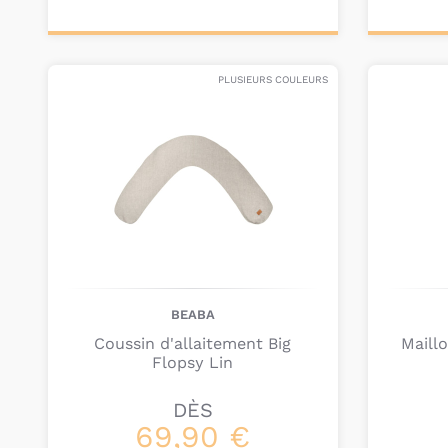
Personnalisez votre
Ajou
produit
pa
PLUSIEURS COULEURS
BEABA
Coussin d'allaitement Big
Maill
Flopsy Lin
DÈS
69,90 €