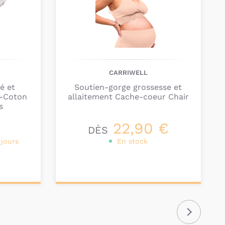
CARRIWELL
é et
Soutien-gorge grossesse et
r-Coton
allaitement Cache-coeur Chair
s
22,90 €
DÈS
 jours
En stock
Personnalisez votre
produit