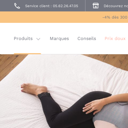
Service client : 05.62.26.47.05
Découvrez no
Prêt à Porter
Sécurité enfant
-4% dès 300
Prix doux
Last chance
Produits
Marques
Conseils
Prix doux