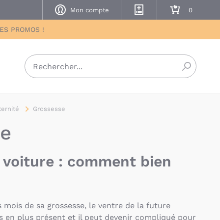
Mon compte
Mes listes de naissance
Mon panier
DES PROMOS !
Recherch
ernité
Grossesse
se
 voiture : comment bien
 mois de sa grossesse, le ventre de la future
 en plus présent et il peut devenir compliqué pour