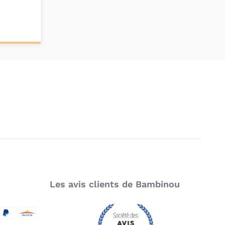
Les avis clients de Bambinou
SecureCode
d by Visa
aypal
Aurore