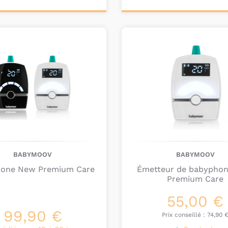
ter au
Ajouter au
nier
panier
BABYMOOV
BABYMOOV
one New Premium Care
Émetteur de babypho
Premium Care
55,00 €
99,90 €
Prix conseillé :
74,90 