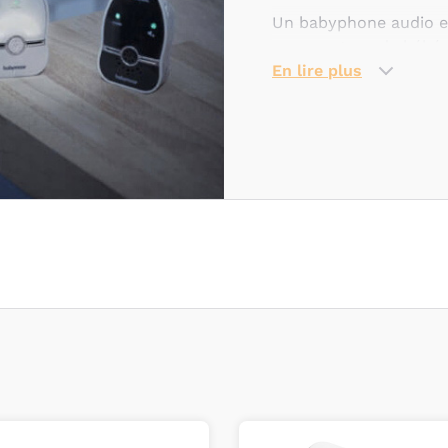
Un babyphone audio es
passe autour de bébé q
En lire plus
Aussi appelé “
écoute-
appareil émetteur plac
récepteur que les par
L’appareil émetteur tr
l’appareil récepteur vo
intervenir, si votre en
Comment ch
audio?
Il existe différents ty
que vous en aurez.
La marque
Babymoov
complémentaire pour v