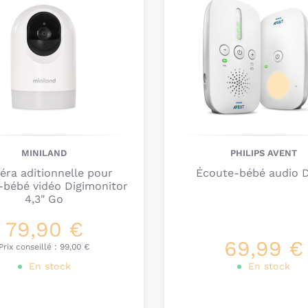
enfant à distance.
Nous vous conseillons
aider à trouver le ba
quelle distance m
récepteur?
voulez-vous que v
voulez-vous que 
de mouvements?
MINILAND
PHILIPS AVENT
voulez-vous que 
ra aditionnelle pour
Écoute-bébé audio 
-bébé vidéo Digimonitor
pile ou sur prise
4,3" Go
voulez-vous que 
avez-vous besoin 
79,90 €
dans la chambre 
69,99 €
Prix conseillé :
99,00 €
voulez-vous pouv
En stock
En stock
Si vous désirez pouvoi
conseillons d’opter p