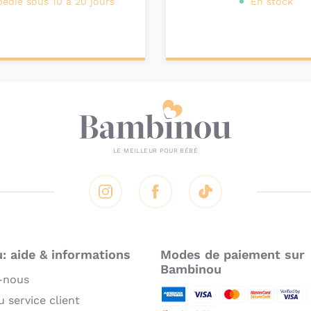
pédié sous 10 à 20 jours
En stock
ter au
Ajouter au
nier
panier
Instagram
Facebook
Tik Tok
 aide & informations
Modes de paiement sur
Bambinou
-nous
 service client
American Express
Visa
MasterCard
MasterCard 
Verifie
P