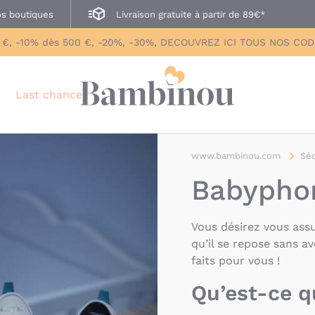
s boutiques
Livraison gratuite à partir de 89€*
 €, -10% dès 500 €, -20%, -30%, DECOUVREZ ICI TOUS NOS CO
Last chance
www.bambinou.com
Séc
Babypho
Vous désirez vous assu
qu’il se repose sans a
faits pour vous !
Qu’est-ce 