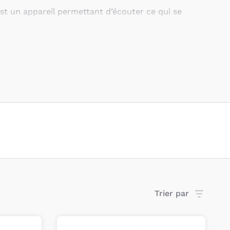
t un appareil permettant d’écouter ce qui se
uand vous n’êtes pas avec lui.
bébé
”, un babyphone audio se compose d’un
é dans la chambre de votre enfant et d’un appareil
ents gardent avec eux.
ansmet tous les sons qu’il perçoit autour de lui et
us les fait parvenir pour que vous puissiez
fant pleure, par exemple.
oisir son babyphone
pes de babyphones audio en fonction de l’utilisation
Trier par
vous propose trois écoute-bébés et un émetteur
ous permettre de surveiller facilement votre