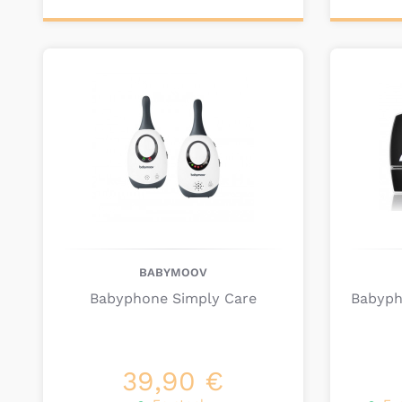
Ajouter au
Ajou
panier
pa
BABYMOOV
Babyphone Simply Care
Babyph
39,90 €