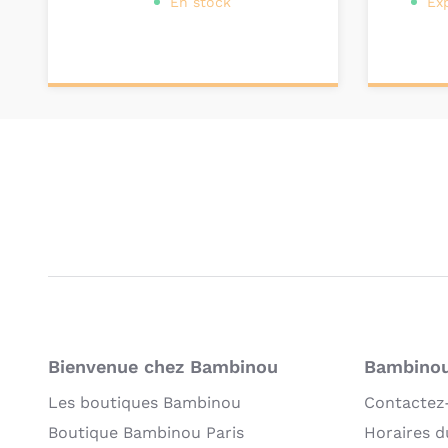
En stock
Ex
Ajouter au
Ajou
panier
pa
Bienvenue chez Bambinou
Bambinou:
Les boutiques Bambinou
Contactez
Boutique Bambinou Paris
Horaires du