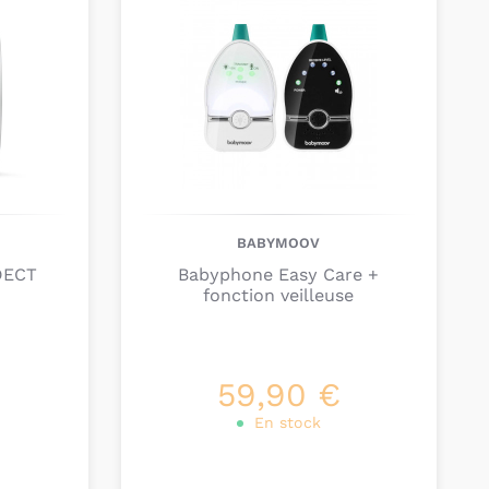
 de vous poser les questions suivantes pour vous
byphone audio qui correspond à vos besoins:
aximale doit être gérée entre l’émetteur et le
otre babyphone audio utilise le wifi?
votre babyphone audio soit équipé d’un détecteur
BABYMOOV
votre babyphone audio fonctionne sur batterie, sur
DECT
Babyphone Easy Care +
fonction veilleuse
 murale?
l’émetteur fonctionne au bruit ou en continu?
d’une alerte visuelle lorsqu’un son est détecté
de votre enfant?
59,90 €
oir accrocher votre écoute-bébé à votre ceinture?
En stock
r voir votre enfant à distance, nous vous
lutôt pour un
babyphone vidéo
qui filme votre bébé.