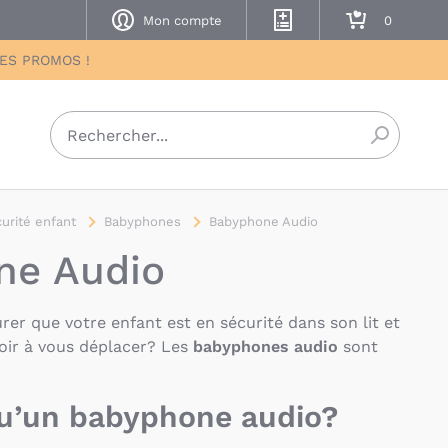
Mon compte
Mes listes de naissance
Mon panier
DES PROMOS !
Recherch
urité enfant
Babyphones
Babyphone Audio
ne Audio
rer que votre enfant est en sécurité dans son lit et
voir à vous déplacer? Les
babyphones audio
sont
qu’un babyphone audio?