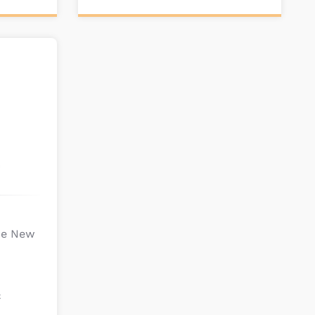
Ajouter au
panier
ne New
€