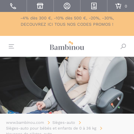
-4% dès 300 €, -10% dès 500 €, -20%, -30%,
DECOUVREZ ICI TOUS NOS CODES PROMOS !
Bascu
www.bambinou.com
Sièges-auto
Sièges-auto pour bébés et enfants de 0 à 36 kg
Housses de sièges-auto