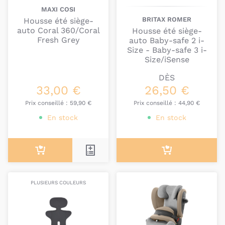
n'entravent en rien la bonne mise en place des
MAXI COSI
systèmes d'ancrage des sièges-auto de vos
BRITAX ROMER
Housse été siège-
enfants.
auto Coral 360/Coral
Housse été siège-
Fresh Grey
auto Baby-safe 2 i-
Il existe des housses génériques et des housses
Size - Baby-safe 3 i-
propres à certains modèles de sièges-auto. Cela est
Size/iSense
généralement indiqué dans le nom et la description
DÈS
du produit.
33,00 €
26,50 €
Prix conseillé :
59,90 €
Prix conseillé :
44,90 €
En stock
En stock
PLUSIEURS COULEURS