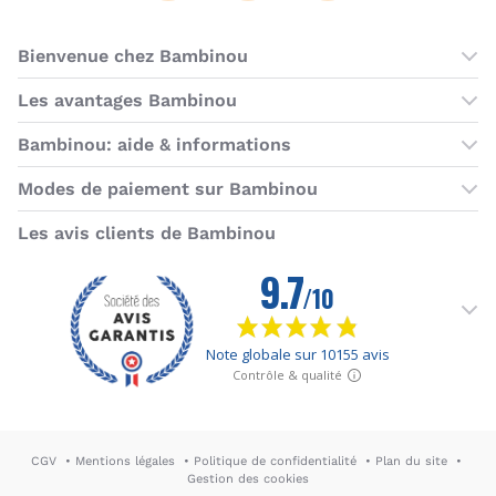
Bienvenue chez Bambinou
Les boutiques Bambinou
Les avantages Bambinou
Boutique Bambinou Paris
Bons plans Bambinou
Bambinou: aide & informations
Boutique Bambinou Toulouse
Cartes cadeaux
Contactez-nous
Modes de paiement sur Bambinou
L'équipe Bambinou
Programme de fidélité
Horaires du service client
American Express
Visa
MasterCard
MasterCard SecureCode
Verified by Visa
Paypal
Aurore
Virement banc
Sepa
Les avis clients de Bambinou
Foire aux questions
Livraisons et retours
Moyens de paiement
Dictionnaire de la puériculture
Rétractation
CGV
Mentions légales
Politique de confidentialité
Plan du site
Gestion des cookies