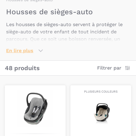
Housses de sièges-auto
Les housses de sièges-auto servent à protéger le
siège-auto de votre enfant de tout incident de
parcours. Que ce soit une boisson renversée, un
goûter écrasé ou une transpiration estivale, rien ne
En lire plus
résiste à une housse de siège-auto lavable en
machine.
48 produits
Filtrer par
Certaines housses de sièges-auto sont également
conçues pour réguler la température de votre
enfant afin de l'aider à passer de meilleurs trajets
PLUSIEURS COULEURS
pendant les grosses chaleurs estivales ou les mois
plus froids de l'hiver.
Les housses de protection de banquette servent à
protéger les sièges de votre voiture des frottements
des sièges-auto. Elles s'installent facilement et