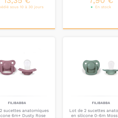
13,35 €
7,90 €
pédié sous 10 à 30 jours
En stock
ter au
Ajouter au
nier
panier
FILIBABBA
FILIBABBA
 2 sucettes anatomiques
Lot de 2 sucettes anat
licone 6m+ Dusty Rose
en silicone 0-6m Moss