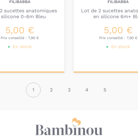
FILIBABBA
FILIBABBA
 2 sucettes anatomiques
Lot de 2 sucettes anat
 silicone 0-6m Bleu
en silicone 6m+ B
5,00 €
5,00 €
Prix conseillé :
7,90 €
Prix conseillé :
7,90 €
En stock
En stock
ter au
Ajouter au
nier
panier
1
2
3
4
5