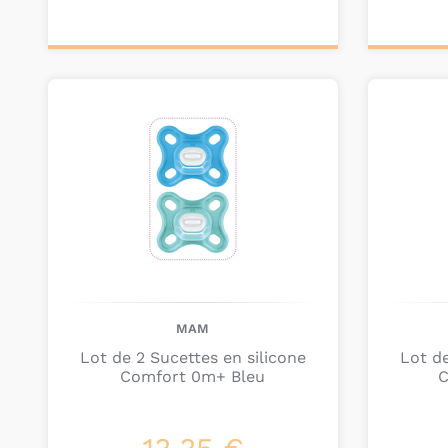
Ajouter au
Ajou
panier
pa
MAM
Lot de 2 Sucettes en silicone
Lot de
Comfort 0m+ Bleu
C