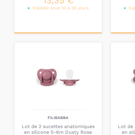
13,35 €
Expédié sous 10 à 30 jours
Ex
Ajouter au
Ajou
panier
pa
FILIBABBA
Lot de 2 sucettes anatomiques
Lot de
en silicone 0-6m Dusty Rose
en si