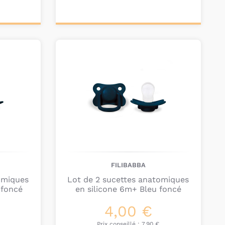
Ajouter au
panier
FILIBABBA
omiques
Lot de 2 sucettes anatomiques
 foncé
en silicone 6m+ Bleu foncé
4,00 €
Prix conseillé :
7,90 €