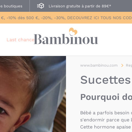
s boutiques
Livraison gratuite à partir de 89€*
 €, -10% dès 500 €, -20%, -30%, DECOUVREZ ICI TOUS NOS CO
Last chance
www.bambinou.com
Re
Sucettes
Pourquoi do
Bébé a parfois besoin 
s'endormir parce que 
Cette hormone apaise v