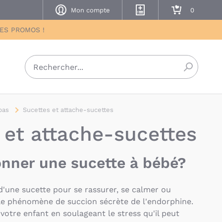
Mon compte
Mes listes de naissance
Mon panier
DES PROMOS !
Recherch
pas
Sucettes et attache-sucettes
 et attache-sucettes
nner une sucette à bébé?
d'une sucette pour se rassurer, se calmer ou
le phénomène de succion sécrète de l'endorphine.
otre enfant en soulageant le stress qu'il peut