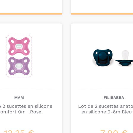
ter au
Ajouter au
nier
panier
MAM
FILIBABBA
 2 sucettes en silicone
Lot de 2 sucettes anat
omfort 0m+ Rose
en silicone 0-6m Bleu