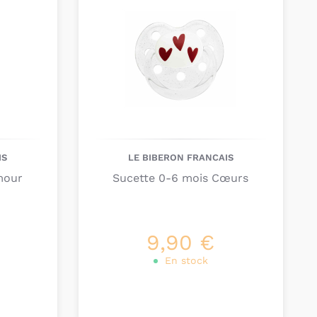
s, sont adaptées dès la naissance, tandis que
 partir de de 6 mois. Il est important que vous
r une sucette trop imposante peut gêner le
 de votre enfant.
enfant ne perde sa sucette, il existe des
doudous
s étuis protecteurs de sucettes
qui faciliteront
IS
LE BIBERON FRANCAIS
mour
Sucette 0-6 mois Cœurs
9,90 €
En stock