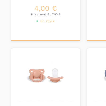
4,00 €
Prix conseillé :
7,90 €
En stock
Ajouter au
Ajou
panier
pa