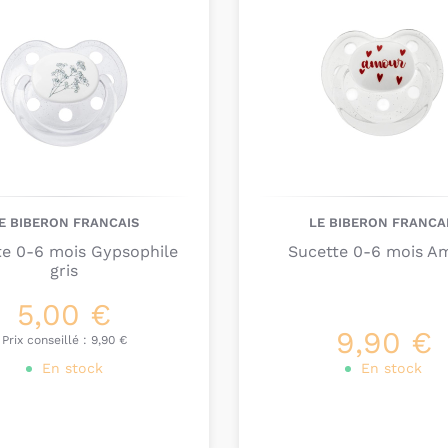
Certaines, plus petite
d'autres conviennent à
vérifiiez bien cela ca
développement buccal
Pour éviter que votre 
attache-sucettes et de
votre quotidien.
E BIBERON FRANCAIS
LE BIBERON FRANCA
te 0-6 mois Gypsophile
Sucette 0-6 mois A
gris
5,00 €
9,90 €
Prix conseillé :
9,90 €
En stock
En stock