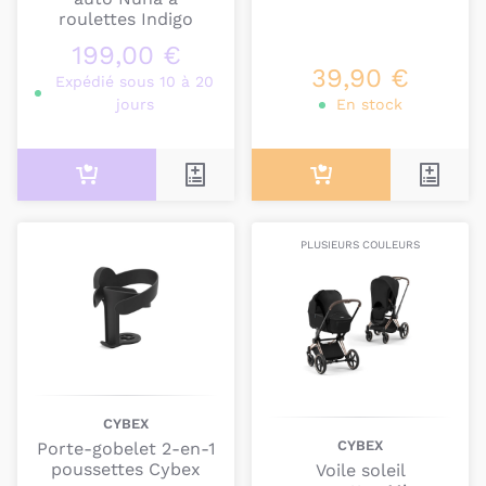
roulettes Indigo
199,00 €
39,90 €
Expédié sous 10 à 20
jours
En stock
PLUSIEURS COULEURS
CYBEX
CYBEX
Porte-gobelet 2-en-1
poussettes Cybex
Voile soleil