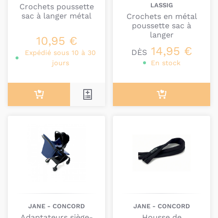
LASSIG
Crochets poussette
poussette acheter ? Vous vous demandez si vous
sac à langer métal
Crochets en métal
aurez vraiment l’utilité d’un attache poussette ? Le
poussette sac à
service client
de BamBinou.com va répondre à
langer
10,95 €
toutes vos interrogations.
14,95 €
DÈS
Expédié sous 10 à 30
Maintenant que votre poussette est bien équipée,
jours
En stock
que diriez-vous d’acheter des
accessoires pour
votre siège-auto
? Très pratiques, ils vous rendront
également de nombreux services.
JANE - CONCORD
JANE - CONCORD
Adaptateurs siège-
Housse de