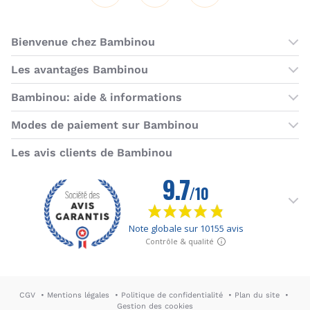
Bienvenue chez Bambinou
Les boutiques Bambinou
Les avantages Bambinou
Boutique Bambinou Paris
Bons plans Bambinou
Bambinou: aide & informations
Boutique Bambinou Toulouse
Cartes cadeaux
Contactez-nous
Modes de paiement sur Bambinou
L'équipe Bambinou
Programme de fidélité
Horaires du service client
American Express
Visa
MasterCard
MasterCard SecureCode
Verified by Visa
Paypal
Aurore
Virement banc
Sepa
Les avis clients de Bambinou
Foire aux questions
Livraisons et retours
Moyens de paiement
Dictionnaire de la puériculture
Rétractation
CGV
Mentions légales
Politique de confidentialité
Plan du site
Gestion des cookies