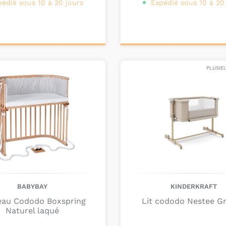
pédié sous 10 à 20 jours
Expédié sous 10 à 20
onnalisez votre
Ajouter au
produit
panier
PLUSIE
BABYBAY
KINDERKRAFT
eau Cododo Boxspring
Lit cododo Nestee G
Naturel laqué