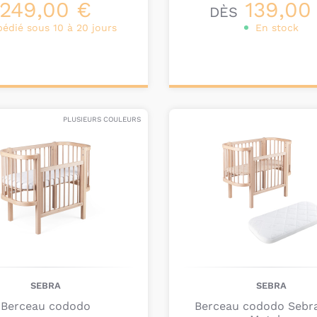
249,00 €
139,00
DÈS
pédié sous 10 à 20 jours
En stock
ter au
Personnalisez votre
nier
produit
PLUSIEURS COULEURS
SEBRA
SEBRA
Berceau cododo
Berceau cododo Sebr