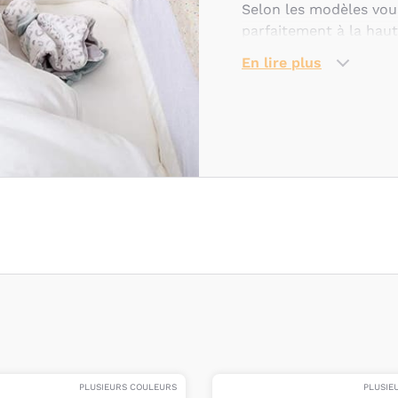
Selon les modèles vou
parfaitement à la haute
d’accroche sur votre li
En lire plus
Pratiques, beaucoup d
petit lit à barreaux e
pièce. Parfois évoluti
transformer en banquet
kits de transformation
Chez Bambinou, nous 
marque
Babybay
, esse
nombreux accessoires s
de bébé :
matelas
,
tou
PLUSIEURS COULEURS
PLUSIE