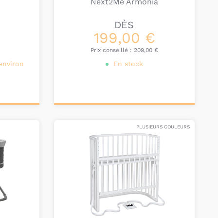
Next2Me Armonia
DÈS
199,00 €
Prix conseillé :
209,00 €
environ
En stock
Personnalisez votre
produit
PLUSIEURS COULEURS