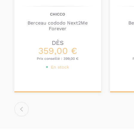
CHICCO
Berceau cododo Next2Me
Be
Forever
DÈS
359,00 €
Prix conseillé :
399,00 €
En stock
Personnalisez votre
Pers
produit