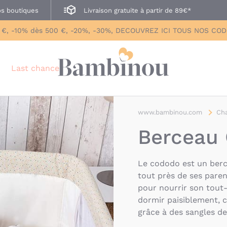
s boutiques
Livraison gratuite à partir de 89€*
 €, -10% dès 500 €, -20%, -30%, DECOUVREZ ICI TOUS NOS CO
Last chance
www.bambinou.com
Ch
Berceau
Le cododo est un ber
tout près de ses paren
pour nourrir son tout-
dormir paisiblement, c
grâce à des sangles de