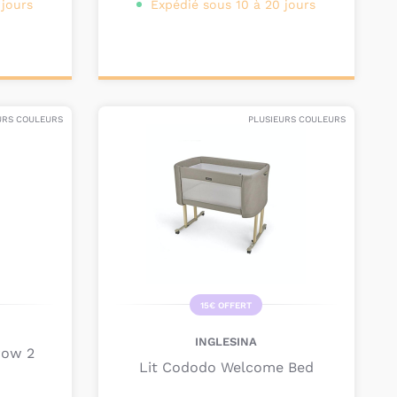
 jours
Expédié sous 10 à 20 jours
Personnalisez votre
produit
URS COULEURS
PLUSIEURS COULEURS
15€ OFFERT
INGLESINA
row 2
Lit Cododo Welcome Bed