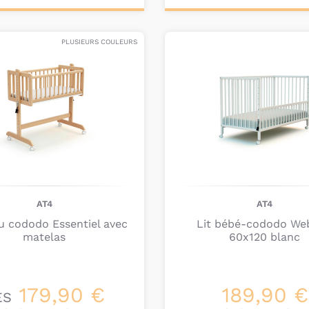
onnalisez votre
Personnalisez votre
produit
produit
PLUSIEURS COULEURS
AT4
AT4
u cododo Essentiel avec
Lit bébé-cododo We
matelas
60x120 blanc
179,90 €
189,90 €
ÈS