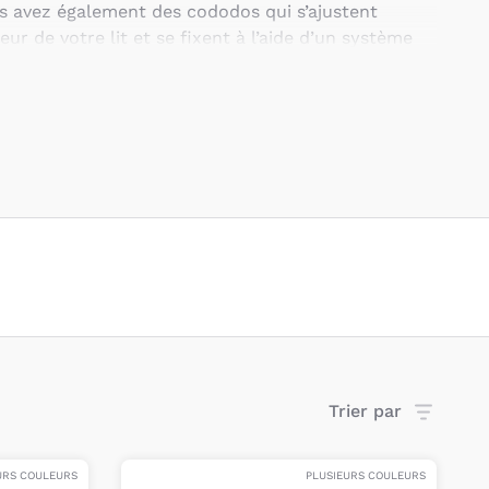
s avez également des cododos qui s’ajustent
ur de votre lit et se fixent à l’aide d’un système
t.
e berceaux cododo se transforment en véritable
t sont équipés de roulettes pour passer de pièce en
fs, certains berceaux peuvent ensuite se
te, en bureau, ou en coffre à jouets grâce à des
 pour une utilisation durable.
avons sélectionné des berceaux cododo de la
ntiellement fabriqués en bois. De plus, de
ont disponibles pour bien préparer le premier lit
rs de lit
,
linge de lit
,
ciel de lit
.
Trier par
URS COULEURS
PLUSIEURS COULEURS