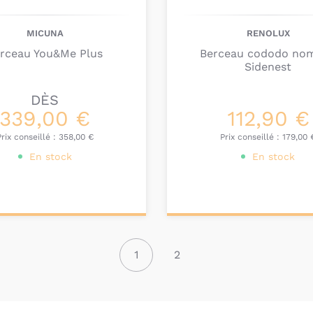
MICUNA
RENOLUX
rceau You&Me Plus
Berceau cododo no
Sidenest
DÈS
339,00 €
112,90 €
Prix conseillé :
358,00 €
Prix conseillé :
179,00 
En stock
En stock
onnalisez votre
Ajouter au
produit
panier
1
2