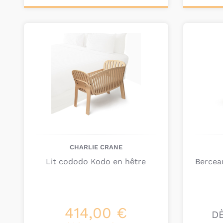
Ajouter au
Pers
panier
CHARLIE CRANE
Lit cododo Kodo en hêtre
Bercea
414,00 €
D