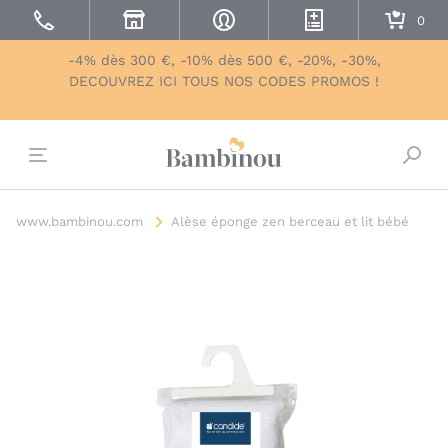
-4% dès 300 €, -10% dès 500 €, -20%, -30%,
DECOUVREZ ICI TOUS NOS CODES PROMOS !
Bascu
www.bambinou.com
Alèse éponge zen berceau et lit bébé