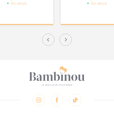
En stock
En stock
ter au
Ajouter au
nier
panier
Précédent
Suivant
Instagram
Facebook
Tik Tok