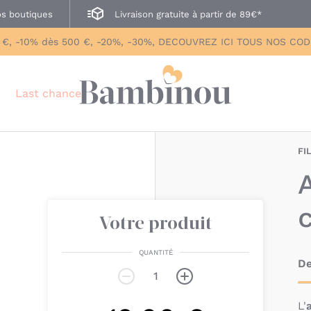
s boutiques
Livraison gratuite à partir de 89€*
 €, -10% dès 500 €, -20%, -30%, DECOUVREZ ICI TOUS NOS CO
Last chance
FI
Votre produit
QUANTITÉ
De
‌‌L'