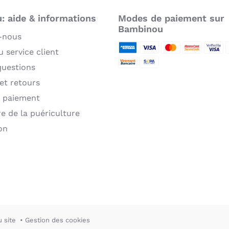
 aide & informations
Modes de paiement sur
Bambinou
-nous
 service client
American Express
Visa
MasterCard
MasterCard 
Verifie
P
questions
Virement bancaire
Sepa
 et retours
 paiement
re de la puériculture
on
u site
Gestion des cookies