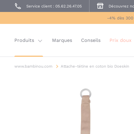
Service client : 05.62.26.47.05
Découvrez no
Prêt à Porter
Sécurité enfant
-4% dès 300
Prix doux
Last chance
Produits
Marques
Conseils
Prix doux
www.bambinou.com
Attache-tétine en coton bio Doeskin