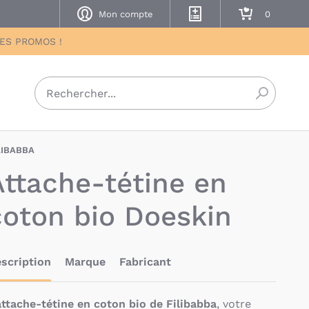
Mon compte
Mes listes de naissance
Mon panier
DES PROMOS !
Recherch
LIBABBA
FIA-5712804012992
Attache-tétine en
coton bio Doeskin
scription
Marque
Fabricant
attache-tétine en coton bio de Filibabba
, votre