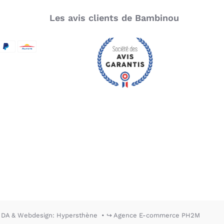
Les avis clients de Bambinou
SecureCode
d by Visa
aypal
Aurore
DA & Webdesign: Hypersthène
↪ Agence E-commerce PH2M