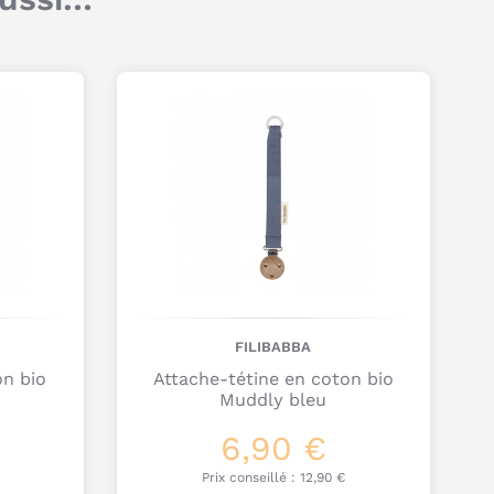
Titre
Dimensions : Longueur : 21 cm; largeur : 3.5 cm
pour le rond de bois et 2 cm pour le tissu
Âge minimum requis : dès la naissance. A utiliser
Commentaire
sous la surveillance d’un adulte. Vérifier
l'attache succette soigneusement avant chaque
utilisation.
Matière : Tissu 100% coton biologique; Rond en
bois; Clip en métal sans nickel; Anneau en
silicone
Fabricant : Filibabba, fabriqué en Inde.
Je poste mon commentaire
FILIBABBA
on bio
Attache-tétine en coton bio
Muddly bleu
6,90 €
Prix conseillé :
12,90 €