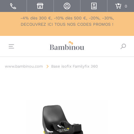
-4% dès 300 €, -10% dès 500 €, -20%, -30%,
DECOUVREZ ICI TOUS NOS CODES PROMOS !
Bascu
www.bambinou.com
Base isofix Familyfix 360