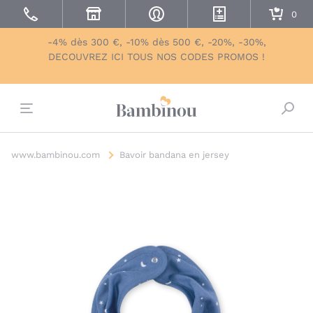
-4% dès 300 €, -10% dès 500 €, -20%, -30%,
DECOUVREZ ICI TOUS NOS CODES PROMOS !
Bascu
www.bambinou.com
Bavoir bandana en jersey