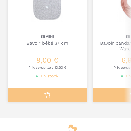
Commentaire
BEMINI
BE
Bavoir bébé 37 cm
Bavoir banda
Wate
8,00 €
6,
Je poste mon commentaire
Prix conseillé :
13,90 €
Prix conse
En stock
En