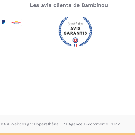
Les avis clients de Bambinou
SecureCode
d by Visa
aypal
Aurore
DA & Webdesign: Hypersthène
↪ Agence E-commerce PH2M