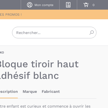
Mon compte
Mes listes de naissance
Mon panier
DES PROMOS !
Recherch
KO
OSO-5712088211012
Bloque tiroir haut
adhésif blanc
scription
Marque
Fabricant
tre enfant est curieux et commence à ouvrir les