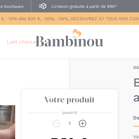
s boutiques
Livraison gratuite à partir de 89€*
 €, -10% dès 500 €, -20%, -30%, DECOUVREZ ICI TOUS NOS CO
Last chance
OS
Votre produit
QUANTITÉ
De
Vo