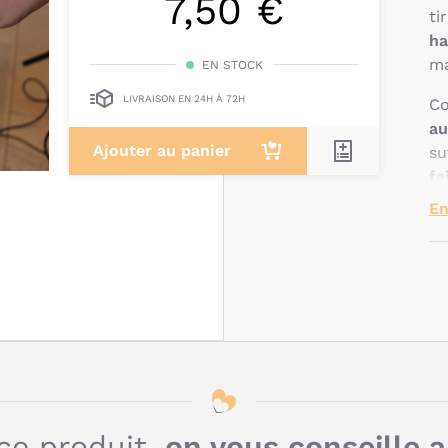
7,50 €
ti
ha
ma
EN STOCK
LIVRAISON EN 24H À 72H
C
au
Ajouter au panier
su
fa
bl
En
Le
of
né
Q
c
t
d
ce produit,
on vous conseille 