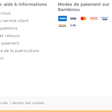
 aide & informations
Modes de paiement sur
Bambinou
-nous
 service client
American Express
Visa
MasterCard
MasterCard 
Verifie
P
questions
Virement bancaire
Sepa
 et retours
 paiement
re de la puériculture
on
u site
Gestion des cookies