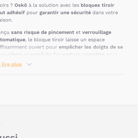
roirs ?
Oskö
à la solution avec les
bloques tiroir
ut adhésif
pour
garantir une sécurité
dans votre
ison.
onçu
sans risque de pincement
et
verrouillage
tomatique
, le bloque tiroir laisse un espace
ffisamment ouvert pour
empêcher les doigts de se
ire piéger
et
empêche l'ouverture complète
pour
oquer l’accès aux enfants.
 lire plus
s produits de sécurité domestique Oskö vous
frent confort et tranquillité, et la sécurité
cessaire au bon développement de vos enfants.
Pseudo
uelles sont les
aractéristiques du b
loque
iroir haut adhésif blanc
'Oskö ?
aussi…