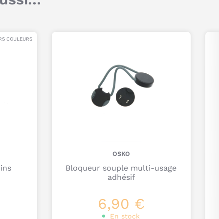
Titre
Dispositif anti-coincement de doigts breveté
.
Commentaire
Parfait pour la plupart des tiroirs haut et les
RS COULEURS
portes de placard, même avec plan de travail
surplombant (max 2 cm).
Le plastique développé a été choisi pour sa
force et sa mémoire. Il va toujours revenir à sa
position d’origine.
Adhésif résistant à une forte pression
.
Installation facile
en quelques secondes avec
l’outil inclus.
Je poste mon commentaire
En suivant les instructions, vous ne laisserez
aucun résidu collant et pourrez l’enlever sans
OSKO
endommager la surface.
ins
Bloqueur souple multi-usage
Pack de 2 bloques tiroir.
adhésif
6,90 €
En stock