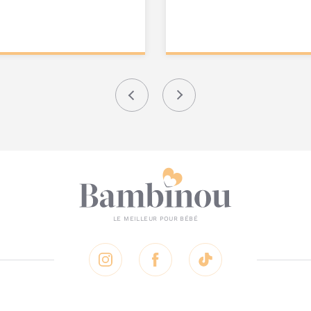
ter au
Personnalisez votre
nier
produit
Précédent
Suivant
Instagram
Facebook
Tik Tok