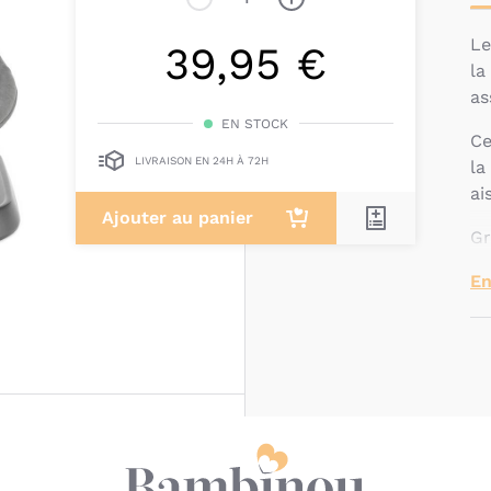
L
39,95 €
la
as
EN STOCK
C
LIVRAISON EN 24H À 72H
la
ai
Ajouter au panier
Gr
as
En
Il