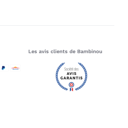
Titre
Commentaire
Les avis clients de Bambinou
SecureCode
d by Visa
aypal
Aurore
Je poste mon commentaire