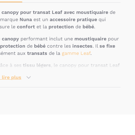
e
canopy pour transat Leaf avec moustiquaire
de
 marque
Nuna
est un
accessoire pratique
qui
sure le
confort
et la
protection
de
bébé
.
e
canopy
performant inclut une
moustiquaire
pour
protection
de
bébé
contre les
insectes
. Il
se fixe
sément aux
transats
de la
gamme Leaf
.
âce à ses
tissu légers
, le canopy pour transat Leaf
sure une
ventilation optimale
.
 lire plus
 est possible de
laver
ce produit en
machine
à
30°
.
Pseudo