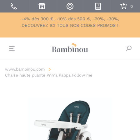
-4% dès 300 €, -10% dès 500 €, -20%, -30%,
DECOUVREZ ICI TOUS NOS CODES PROMOS !
Bascu
www.bambinou.com
Chaise haute pliante Prima Pappa Follow me