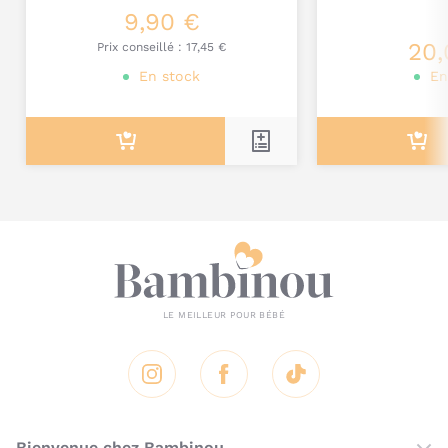
9,90 €
Je poste mon commentaire
20,
Prix conseillé :
17,45 €
En stock
En
Instagram
Facebook
Tik Tok
Bienvenue chez Bambinou