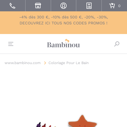
-4% dès 300 €, -10% dès 500 €, -20%, -30%,
DECOUVREZ ICI TOUS NOS CODES PROMOS !
Bascu
www.bambinou.com
Coloriage Pour Le Bain