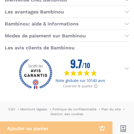
Les boutiques Bambinou
Les avantages Bambinou
Boutique Bambinou Paris
Bons plans Bambinou
Bambinou: aide & informations
Boutique Bambinou Toulouse
Cartes cadeaux
Contactez-nous
Modes de paiement sur Bambinou
L'équipe Bambinou
Programme de fidélité
Horaires du service client
American Express
Visa
MasterCard
MasterCard SecureCode
Verified by Visa
Paypal
Aurore
Virement banc
Sepa
Les avis clients de Bambinou
Foire aux questions
Livraisons et retours
Moyens de paiement
Dictionnaire de la puériculture
Rétractation
CGV
Mentions légales
Politique de confidentialité
Plan du site
Gestion des cookies
DA & Webdesign: Hypersthène
↪ Agence E-commerce PH2M
Ajouter au panier