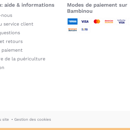
 aide & informations
Modes de paiement sur
Bambinou
-nous
 service client
American Express
Visa
MasterCard
MasterCard 
Verifie
P
questions
Virement bancaire
Sepa
 et retours
 paiement
re de la puériculture
on
u site
Gestion des cookies