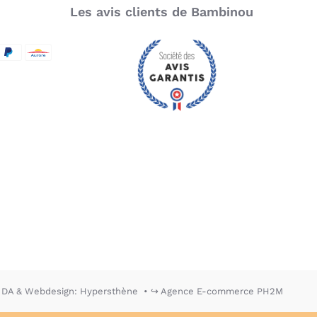
Les avis clients de Bambinou
SecureCode
d by Visa
aypal
Aurore
DA & Webdesign: Hypersthène
↪ Agence E-commerce PH2M