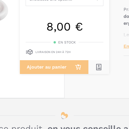
Pr
do
8,00 €
er
Le
pr
EN STOCK
En
ég
LIVRAISON EN 24H À 72H
la
Ajouter au panier
Ré
dé
Q
c
o
ce produit,
on vous conseille 