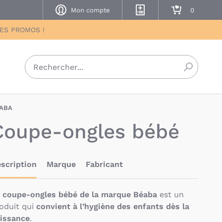
Mon compte
Mes listes de naissance
Mon panier
DES PROMOS !
Recherch
ABA
BAU-BEA-ONGLES
Coupe-ongles bébé
scription
Marque
Fabricant
e
coupe-ongles bébé de la marque Béaba
est un
oduit qui
convient à l’hygiène des enfants dès la
issance
.