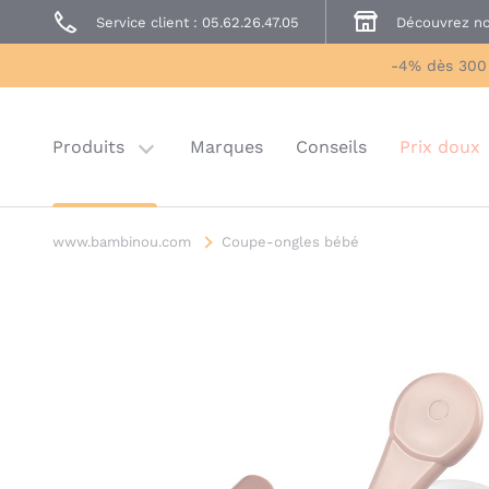
Service client : 05.62.26.47.05
Découvrez no
Prêt à Porter
Sécurité enfant
-4% dès 300
Prix doux
Last chance
Produits
Marques
Conseils
Prix doux
www.bambinou.com
Coupe-ongles bébé