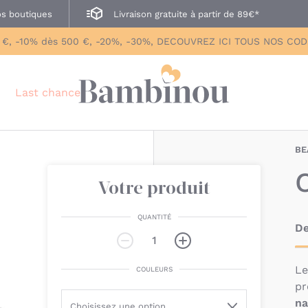
s boutiques
Livraison gratuite à partir de 89€*
 €, -10% dès 500 €, -20%, -30%, DECOUVREZ ICI TOUS NOS CO
Last chance
BE
Votre produit
QUANTITÉ
De
‌L
COULEURS
pr
na