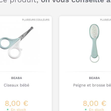
PLUSIEURS COULEURS
PLUSIEU
Q
c
d
B
BEABA
BEABA
Ciseaux bébé
Peigne et brosse b
8,00 €
8,00 €
En stock
En stock