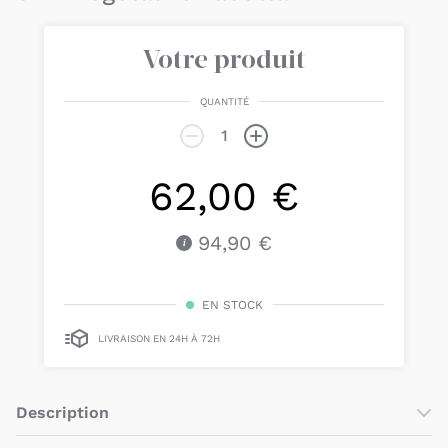
Votre produit
QUANTITÉ
62,00 €
94,90 €
EN STOCK
LIVRAISON EN 24H À 72H
Description
Le
coussin 2-en-1 B.Love
est doté d’une
innovation