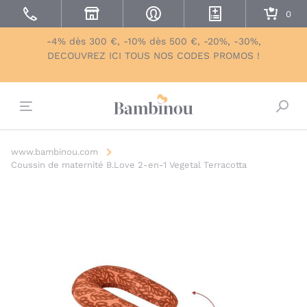
-4% dès 300 €, -10% dès 500 €, -20%, -30%,
DECOUVREZ ICI TOUS NOS CODES PROMOS !
Bascu
www.bambinou.com
Coussin de maternité B.Love 2-en-1 Vegetal Terracotta