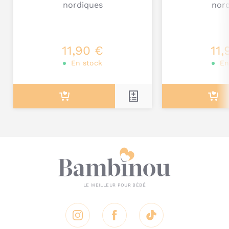
nordiques
nor
Je poste mon commentaire
11,90 €
11,
En stock
En
Instagram
Facebook
Tik Tok