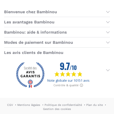
Bienvenue chez Bambinou
Les boutiques Bambinou
Les avantages Bambinou
Boutique Bambinou Paris
Bons plans Bambinou
Bambinou: aide & informations
Boutique Bambinou Toulouse
Cartes cadeaux
Contactez-nous
Modes de paiement sur Bambinou
L'équipe Bambinou
Programme de fidélité
Horaires du service client
American Express
Visa
MasterCard
MasterCard SecureCode
Verified by Visa
Paypal
Aurore
Virement banc
Sepa
Les avis clients de Bambinou
Foire aux questions
Livraisons et retours
Moyens de paiement
Dictionnaire de la puériculture
Rétractation
CGV
Mentions légales
Politique de confidentialité
Plan du site
Gestion des cookies