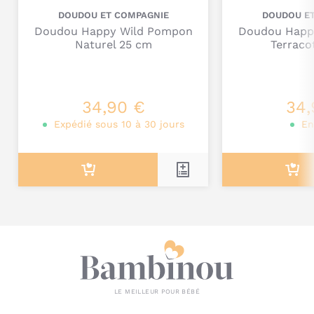
dans un bain à 30° afin qu'il conserve sa douceur
DOUDOU ET COMPAGNIE
DOUDOU E
Séchage naturel ou basse température.
Doudou Happy Wild Pompon
Doudou Happ
Pensez au jumeau de Doudou pour pouvoir le laver
Naturel 25 cm
Terraco
régulièrement.
Vous pouvez recycler votre boîte cadeau en objet
déco, boîte de rangement, boîte à souvenirs ...
Je poste mon commentaire
34,90 €
34,
Expédié sous 10 à 30 jours
En