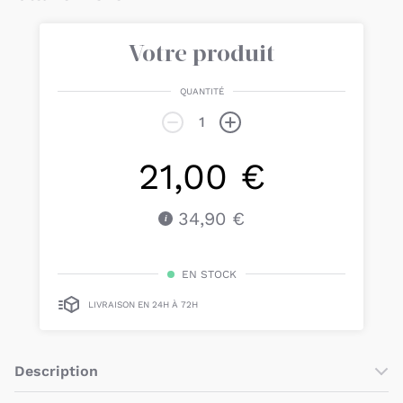
Votre produit
QUANTITÉ
21,00 €
34,90 €
EN STOCK
LIVRAISON EN 24H À 72H
Description
Le
Doudou lapin blanc
, extrêmement
doux et tendre
est