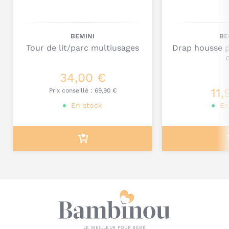
BEMINI
BE
Tour de lit/parc multiusages
Drap housse p
34,00 €
Je poste mon commentaire
11,
Prix conseillé :
69,90 €
En stock
En