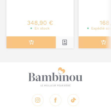
Je poste mon commentaire
348,90 €
168
En stock
Expédié sou
Instagram
Facebook
Tik Tok