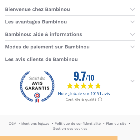
Bienvenue chez Bambinou
Les boutiques Bambinou
Les avantages Bambinou
Boutique Bambinou Paris
Bons plans Bambinou
Bambinou: aide & informations
Boutique Bambinou Toulouse
Cartes cadeaux
Contactez-nous
Modes de paiement sur Bambinou
L'équipe Bambinou
Programme de fidélité
Horaires du service client
American Express
Visa
MasterCard
MasterCard SecureCode
Verified by Visa
Paypal
Aurore
Virement banc
Sepa
Les avis clients de Bambinou
Foire aux questions
Livraisons et retours
Moyens de paiement
Dictionnaire de la puériculture
Rétractation
CGV
Mentions légales
Politique de confidentialité
Plan du site
Gestion des cookies
DA & Webdesign: Hypersthène
↪ Agence E-commerce PH2M