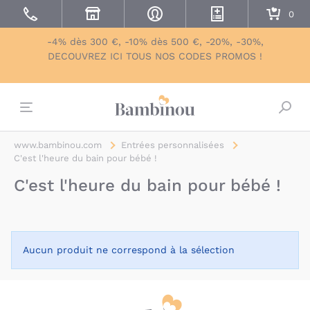
-4% dès 300 €, -10% dès 500 €, -20%, -30%,
DECOUVREZ ICI TOUS NOS CODES PROMOS !
Bascu
www.bambinou.com
Entrées personnalisées
C'est l'heure du bain pour bébé !
C'est l'heure du bain pour bébé !
Aucun produit ne correspond à la sélection