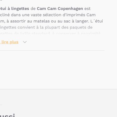
étui à lingettes
de
Cam Cam Copenhagen
est
cliné dans une vaste sélection d'imprimés Cam
m, à assortir au matelas ou au sac à langer. L´étui
lingettes convient à la plupart des paquets de
ngettes de taille standard, à conserver à proximité
 matelas à langer ou à glisser dans le sac à langer.
 lire plus
étui à lingettes est doté d'une sangle de transport
atique en toile sur le côté.
uelles sont les
Pseudo
aractéristiques techiques
e l'é
tui à lingettes de Cam
am Copenhagen ?
Titre
Dimensions : 22x17x5 cm.
aussi…