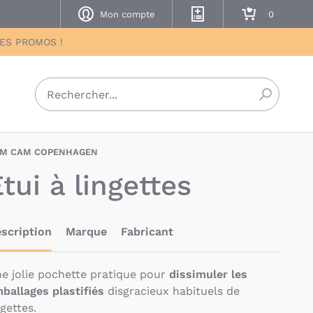
Mon compte
Mes listes de naissance
Mon panier
DES PROMOS !
Recherch
M CAM COPENHAGEN
BAU-CAM-ETUI
tui à lingettes
scription
Marque
Fabricant
e jolie pochette pratique pour
dissimuler les
ballages plastifiés
disgracieux habituels de
ngettes.