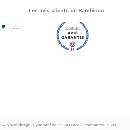
Les avis clients de Bambinou
SecureCode
d by Visa
aypal
Aurore
DA & Webdesign: Hypersthène
↪ Agence E-commerce PH2M