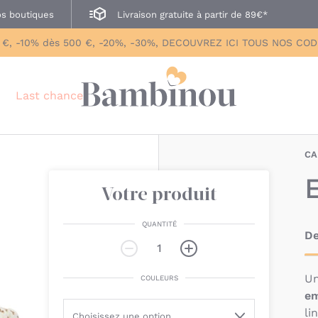
s boutiques
Livraison gratuite à partir de 89€*
 €, -10% dès 500 €, -20%, -30%, DECOUVREZ ICI TOUS NOS CO
Last chance
CA
E
Votre produit
QUANTITÉ
De
Un
COULEURS
em
li