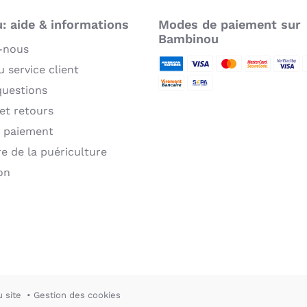
 aide & informations
Modes de paiement sur
Bambinou
-nous
 service client
American Express
Visa
MasterCard
MasterCard 
Verifie
P
questions
Virement bancaire
Sepa
 et retours
 paiement
re de la puériculture
on
u site
Gestion des cookies