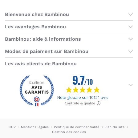
Bienvenue chez Bambinou
Les boutiques Bambinou
Les avantages Bambinou
Boutique Bambinou Paris
Bons plans Bambinou
Bambinou: aide & informations
Boutique Bambinou Toulouse
Cartes cadeaux
Contactez-nous
Modes de paiement sur Bambinou
L'équipe Bambinou
Programme de fidélité
Horaires du service client
American Express
Visa
MasterCard
MasterCard SecureCode
Verified by Visa
Paypal
Aurore
Virement banc
Sepa
Les avis clients de Bambinou
Foire aux questions
Livraisons et retours
Moyens de paiement
Dictionnaire de la puériculture
Rétractation
CGV
Mentions légales
Politique de confidentialité
Plan du site
Gestion des cookies