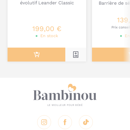
évolutif Leander Classic
Barrière de sé
139
Je poste mon commentaire
199,00 €
Prix consei
En stock
En
Instagram
Facebook
Tik Tok