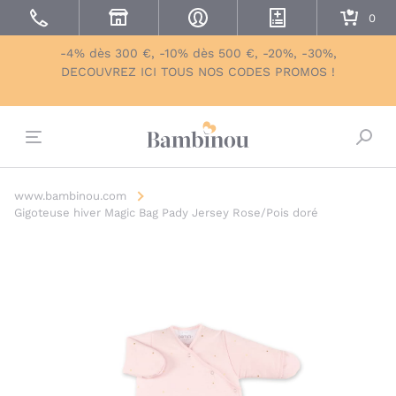
-4% dès 300 €, -10% dès 500 €, -20%, -30%,
DECOUVREZ ICI TOUS NOS CODES PROMOS !
Bascu
www.bambinou.com
Gigoteuse hiver Magic Bag Pady Jersey Rose/Pois doré