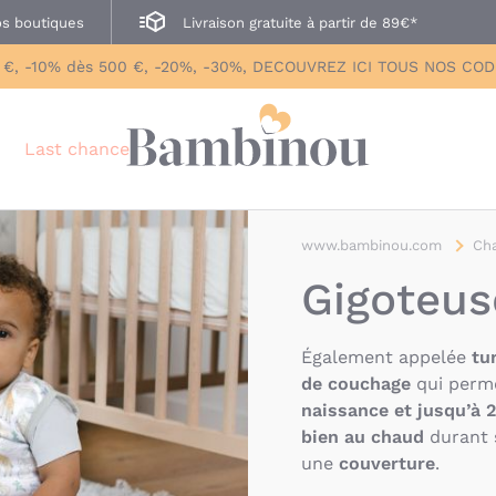
s boutiques
Livraison gratuite à partir de 89€*
 €, -10% dès 500 €, -20%, -30%, DECOUVREZ ICI TOUS NOS CO
Last chance
www.bambinou.com
Ch
Gigoteus
Également appelée
tur
de couchage
qui perme
naissance et jusqu’à 
bien au chaud
durant 
une
couverture
.