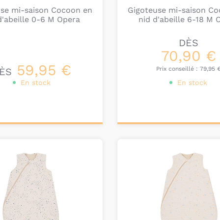
use mi-saison Cocoon en
Gigoteuse mi-saison Co
d'abeille 0-6 M Opera
nid d'abeille 6-18 M 
DÈS
70,90 €
59,95 €
Prix conseillé :
79,95 
ÈS
En stock
En stock
onnalisez votre
Personnalisez votre
produit
produit