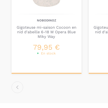
NOBODINOZ
Gigoteuse mi-saison Cocoon en
Gigote
nid d'abeille 6-18 M Opera Blue
nid d'
Miky Way
79,95 €
En stock
Ajouter au
Ajou
panier
pa