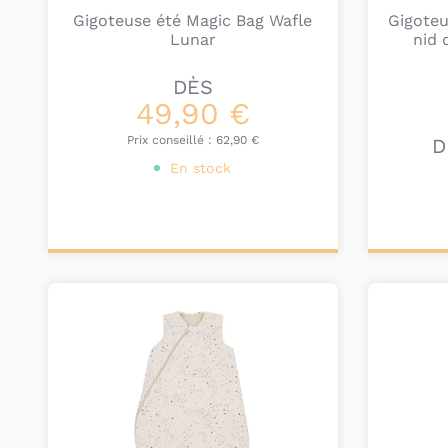
Gigoteuse été Magic Bag Wafle
Gigote
Lunar
nid 
DÈS
49,90 €
Prix conseillé :
62,90 €
D
En stock
Personnalisez votre
Pers
produit