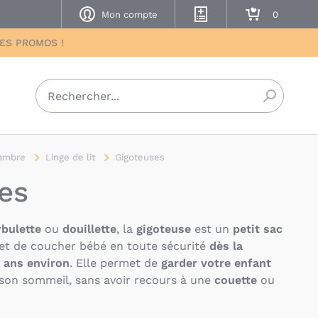
Mon compte
Mes listes de naissance
Mon panier
DES PROMOS !
Recherch
ambre
Linge de lit
Gigoteuses
es
bulette
ou
douillette
, la
gigoteuse
est un
petit sac
t de coucher bébé en toute sécurité
dès la
2 ans
environ
. Elle permet de
garder votre enfant
son sommeil, sans avoir recours à une
couette
ou