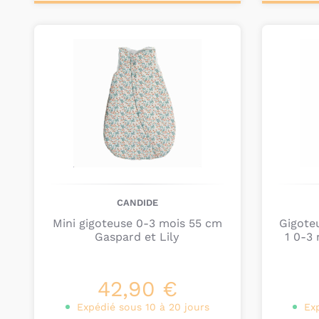
Ajouter au
Ajou
panier
pa
CANDIDE
Mini gigoteuse 0-3 mois 55 cm
Gigote
Gaspard et Lily
1 0-3
42,90 €
Expédié sous 10 à 20 jours
Ex