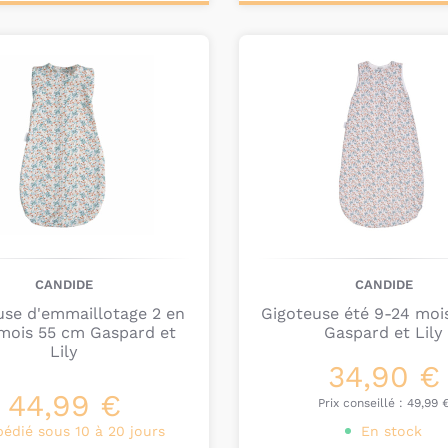
dormir avec
un oreille
ter au
Ajouter au
chambre avec une joli
nier
panier
Chez Bambinou, nous 
confortables
parmi le
Sept
,
Bemini
ou encor
CANDIDE
CANDIDE
use d'emmaillotage 2 en
Gigoteuse été 9-24 moi
 mois 55 cm Gaspard et
Gaspard et Lily
Lily
34,90 €
44,99 €
Prix conseillé :
49,99 
pédié sous 10 à 20 jours
En stock