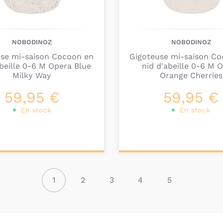
NOBODINOZ
NOBODINOZ
use mi-saison Cocoon en
Gigoteuse mi-saison Co
abeille 0-6 M Opera Blue
nid d'abeille 0-6 M 
Milky Way
Orange Cherries
59,95 €
59,95 €
En stock
En stock
ter au
Ajouter au
nier
panier
1
2
3
4
5