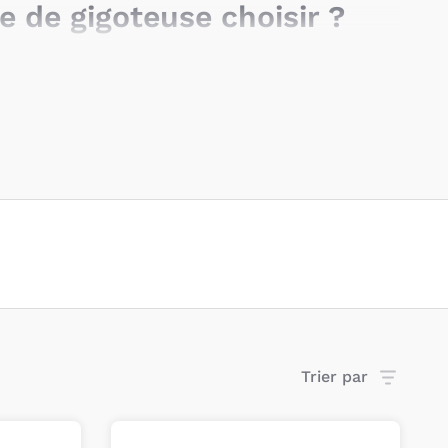
e de gigoteuse choisir ?
de gigoteuses
: celles avec manches et celles sans
proposent des
manches amovibles
, mais attention à
 ne pourront quand même pas être utilisées toute
énéralement dotées d’une
fermeture éclair
 très souvent de
boutons p
ressions aux épaules
.
st essentiel de choisir la
taille adaptée à la
e de bébé
pour lui permettre de bouger et de
t. La taille est importante également pour la
oisir ?
Trier par
lassées par
TOG
. Cet
indice de chaleur,
propre à
t de choisir le
produit qui convient le mieux à la