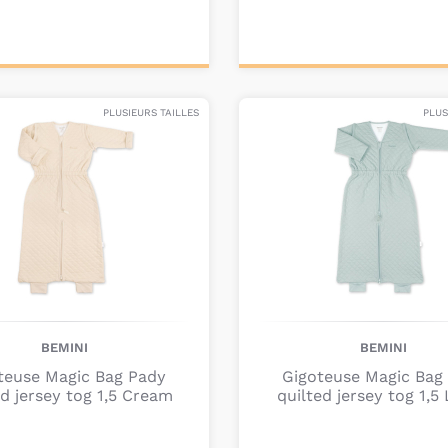
ter au
Ajouter au
nier
panier
PLUSIEURS TAILLES
PLUS
BEMINI
BEMINI
teuse Magic Bag Pady
Gigoteuse Magic Bag
ed jersey tog 1,5 Cream
quilted jersey tog 1,5