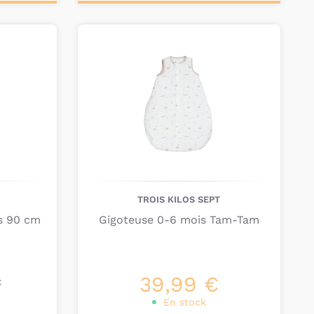
r et une couette
et vous pourrez alors décorer sa
Ajouter au
e
parure de lit complète
.
panier
avons sélectionné une gamme de
gigoteuses
s
marques de puériculture
Ptit Basile
,
Trois Kilos
e
Aden + Anais
.
TROIS KILOS SEPT
s 90 cm
Gigoteuse 0-6 mois Tam-Tam
39,99 €
€
En stock