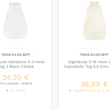
température
de la cha
information sur le prod
chaud ou trop froid
du
Chez Bambinou, nous v
turbulettes
selon les 4
TOG 1 ; pour une 
TOG 1,5 ; pour un
TROIS KILOS SEPT
TROIS KILOS SEPT
TOG 2,5 ; pour un
use naissance 0-3 mois
Gigoteuse 3-18 mois 
og 3 Blanc Côtelé
Diplododo Tog 0,5 Dino 
TOG 3,5 ; pour un
24,30 €
Jusqu'à quel
36,99 €
Prix conseillé :
26,99 €
d'utiliser u
En stock
Expédié sous 10 à 30
Il est conseillé d’uti
de 24 mois
. En effet,