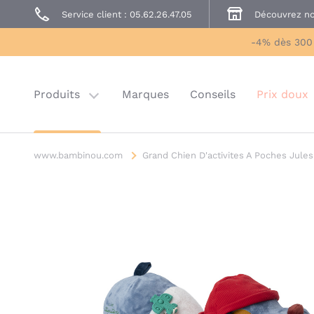
Service client : 05.62.26.47.05
Découvrez no
Prêt à Porter
Sécurité enfant
-4% dès 300
Prix doux
Last chance
Produits
Marques
Conseils
Prix doux
www.bambinou.com
Grand Chien D'activites A Poches Jules