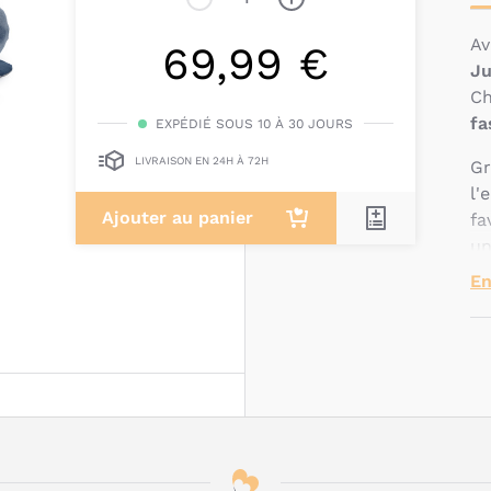
Av
69,99 €
Ju
C
fa
EXPÉDIÉ SOUS 10 À 30 JOURS
LIVRAISON EN 24H À 72H
Gr
l'
Ajouter au panier
fa
un
pr
En
En
ra
st
Q
c