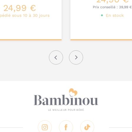
24,99 €
Prix conseillé :
39,99 €
pédié sous 10 à 30 jours
En stock
ter au
Ajouter au
nier
panier
Précédent
Suivant
Instagram
Facebook
Tik Tok