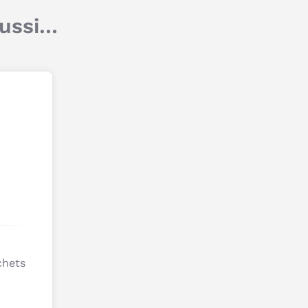
u Grand Chien D'activites A
aussi…
oches Jules de Lilliputiens
Titre
Commentaire
Âge : Dès 6 mois.
Dimensions : 55 x 44 x 22 cm.
Composition : Polyester.
Entretien : Lavable en machine à 30° C - cycle
délicat.
Je poste mon commentaire
chets