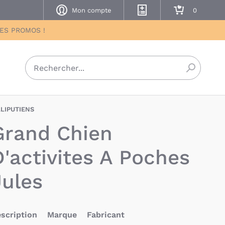
Mon compte
Mes listes de naissance
Mon panier
DES PROMOS !
Recherch
LLIPUTIENS
LIS-5414834835663
Grand Chien
D'activites A Poches
Jules
scription
Marque
Fabricant