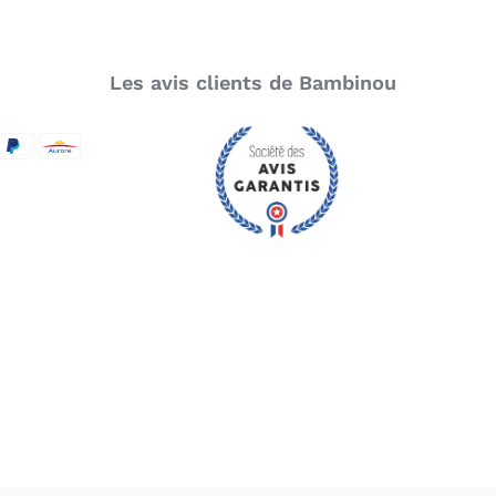
Les avis clients de Bambinou
SecureCode
d by Visa
aypal
Aurore