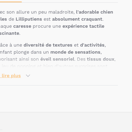
ec son allure un peu maladroite,
l'adorable chien
les
de
Lilliputiens
est
absolument craquant
.
haque
caresse
procure une
expérience tactile
scinante
.
âce à une
diversité de textures
et
d'activités
,
enfant plonge dans un
monde de sensations
,
vorisant ainsi son
éveil sensoriel
. Des
tissus doux
,
 jeu de popping et bien d'autres surprises sont
êts à
être découverts
.
 lire plus
 plus d'être un
élément décoratif
, ce
chien
ssurant promet des
heures de jeu
à la fois
imulant
et
apaisant
.
Pseudo
uelles sont les
aractéristiques techniques