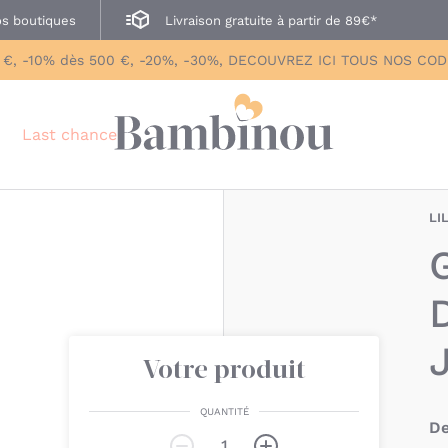
s boutiques
Livraison gratuite à partir de 89€*
 €, -10% dès 500 €, -20%, -30%, DECOUVREZ ICI TOUS NOS CO
Last chance
LI
Votre produit
QUANTITÉ
De