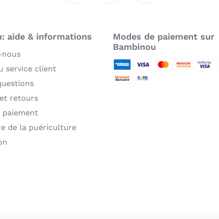
 aide & informations
Modes de paiement sur
Bambinou
-nous
 service client
American Express
Visa
MasterCard
MasterCard 
Verifie
P
questions
Virement bancaire
Sepa
 et retours
 paiement
re de la puériculture
on