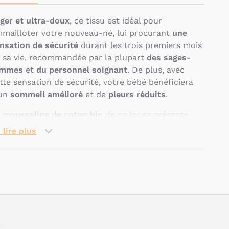
ger et ultra-doux
, ce tissu est idéal pour
mailloter votre nouveau-né, lui procurant
une
nsation de sécurité
durant les trois premiers mois
 sa vie, recommandée par la plupart
des sages-
emmes
et
du personnel soignant
. De plus, avec
tte sensation de sécurité, votre bébé bénéficiera
'un
sommeil amélioré
et de
pleurs réduits
.
 mousseline de coton bio
de ce lange présente
e douceur exceptionnelle et retrouve après
 lire plus
aque lavage un aspect
légèrement texturé
.
sponible en plusieurs coloris différents, ce lange
adapte à toutes les préférences et besoins de votre
mille.
Pseudo
uelles sont les
aractéristiques techniques