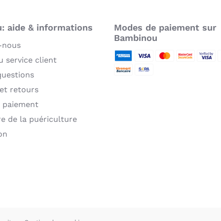
 aide & informations
Modes de paiement sur
Bambinou
-nous
 service client
American Express
Visa
MasterCard
MasterCard 
Verifie
P
questions
Virement bancaire
Sepa
 et retours
 paiement
re de la puériculture
on