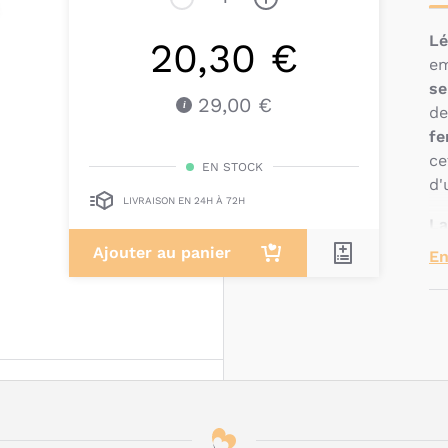
Lé
20,30 €
em
se
29,00 €
de
f
ce
EN STOCK
d
LIVRAISON EN 24H À 72H
La
un
Ajouter au panier
En
ch
Di
s'
fa
Q
c