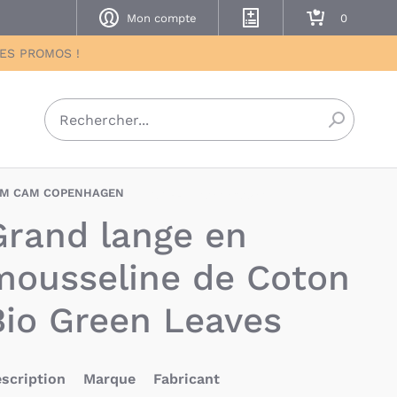
Mon compte
Mes listes de naissance
Mon panier
DES PROMOS !
Recherch
M CAM COPENHAGEN
CAM-5712805022907
Grand lange en
mousseline de Coton
Bio Green Leaves
scription
Marque
Fabricant