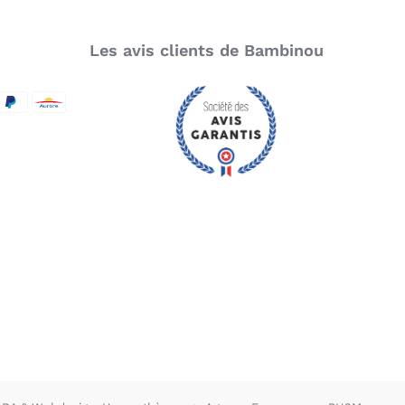
Les avis clients de Bambinou
SecureCode
d by Visa
aypal
Aurore