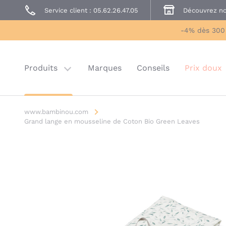
Service client : 05.62.26.47.05
Découvrez no
Prêt à Porter
Sécurité enfant
-4% dès 300
Prix doux
Last chance
Produits
Marques
Conseils
Prix doux
www.bambinou.com
Grand lange en mousseline de Coton Bio Green Leaves