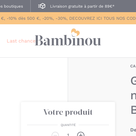
s boutiques
Livraison gratuite à partir de 89€*
 €, -10% dès 500 €, -20%, -30%, DECOUVREZ ICI TOUS NOS CO
Last chance
CA
Votre produit
QUANTITÉ
De