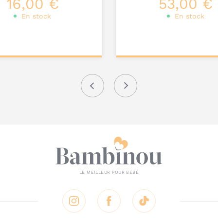
16,00 €
53,00 €
En stock
En stock
onnalisez votre
Personnalisez votre
produit
produit
Précédent
Suivant
Instagram
Facebook
Tik Tok