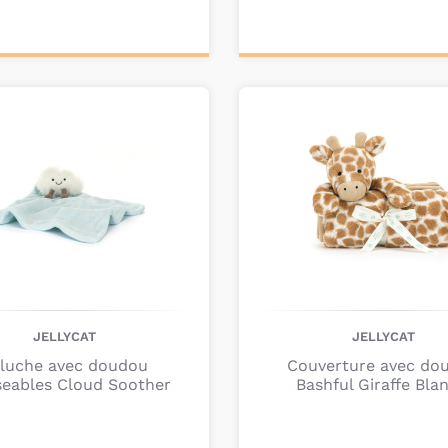
ter au
Ajouter au
nier
panier
JELLYCAT
JELLYCAT
luche avec doudou
Couverture avec do
eables Cloud Soother
Bashful Giraffe Bla