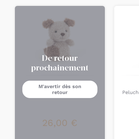
Ajou
pa
De retour
prochainement
JELLYCAT
M'avertir dès son
Peluche Chien Little Pup
retour
Peluch
26,00 €