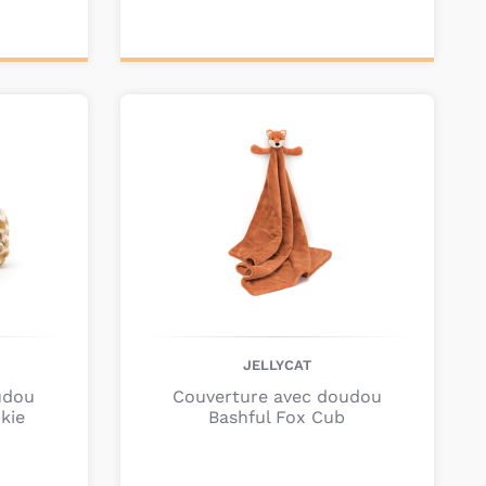
Ajouter au
panier
JELLYCAT
udou
Couverture avec doudou
nkie
Bashful Fox Cub