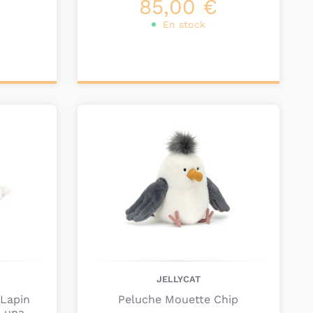
85,00 €
En stock
Ajouter au
panier
JELLYCAT
 Lapin
Peluche Mouette Chip
 Luna