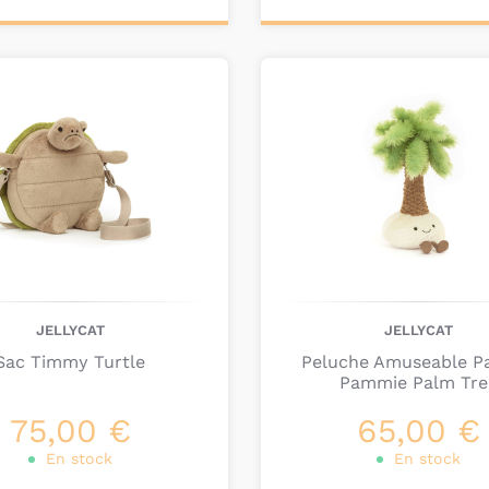
ter au
Ajouter au
nier
panier
JELLYCAT
JELLYCAT
Sac Timmy Turtle
Peluche Amuseable P
Pammie Palm Tre
75,00 €
65,00 €
En stock
En stock