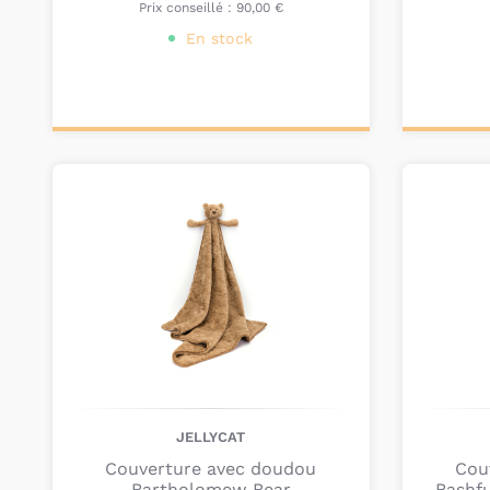
Prix conseillé :
90,00 €
En stock
Ajouter au
Ajou
panier
pa
JELLYCAT
Couverture avec doudou
Cou
Bartholomew Bear
Bashf