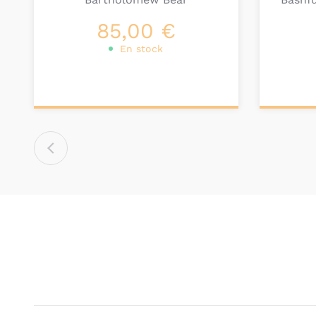
85,00 €
En stock
Ajouter au
Ajou
panier
pa