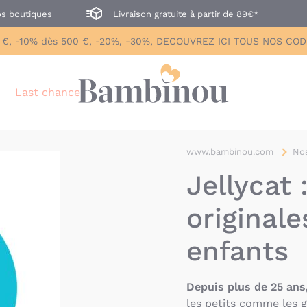
s boutiques
Livraison gratuite à partir de 89€*
 €, -10% dès 500 €, -20%, -30%, DECOUVREZ ICI TOUS NOS CO
Last chance
www.bambinou.com
Nos
Jellycat
originale
enfants
Depuis plus de 25 ans,
les petits comme les g