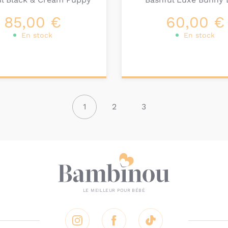
85,00 €
60,00 €
En stock
En stock
ter au
Ajouter au
nier
panier
1
2
3
Instagram
Facebook
Tik Tok