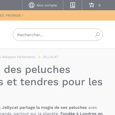
Mon compte
Mes listes de naissance
Mon panier
DES PROMOS !
Recherch
 Marques Partenaires
JELLYCAT
 : des peluches
s et tendres pour les
 Jellycat partage
la magie de ses peluches
avec
rands, partout sur la planète.
Fondée à Londres en