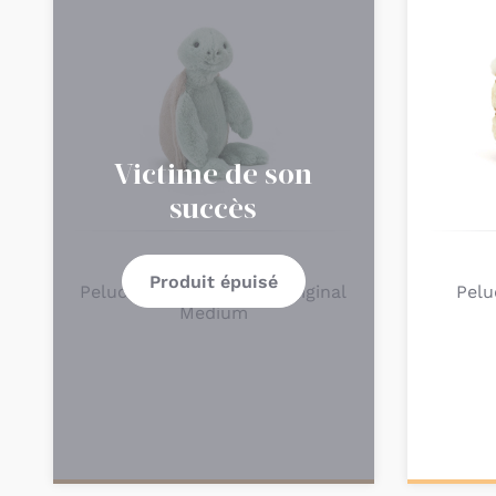
Victime de son
succès
JELLYCAT
Produit épuisé
Peluche Bashful Turtle Original
Pelu
Medium