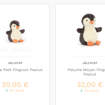
ter au
Ajouter au
collection permanente 
nier
panier
parallèle dans nos bo
de découvrir des pers
encore le caractère lud
JELLYCAT
JELLYCAT
e Petit Pingouin Peanut
Peluche Moyen Ping
Peanut
20,00 €
32,00 €
En stock
En stock