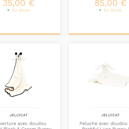
35,00 €
85,00 €
En stock
En stock
ter au
Ajouter au
nier
panier
JELLYCAT
JELLYCAT
verture avec doudou
Peluche avec doudou
ul Black & Cream Puppy
Bashful Luxe Bunny