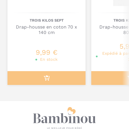
Age conseillé : Dès la naissance.
Dimensions : 70 x 50 cm.
Matière : 80% coton, 20% polyester.
TROIS KILOS SEPT
TROIS K
Disponible dans différents coloris (Moutarde, Ecru,
Drap-housse en coton 70 x
Drap-housse
Vert Sauge).
140 cm
80
Poids produit : 200 g.
Lavage en machine à 40°C.
Je poste mon commentaire
5,
9,99 €
Expédié à pa
En stock