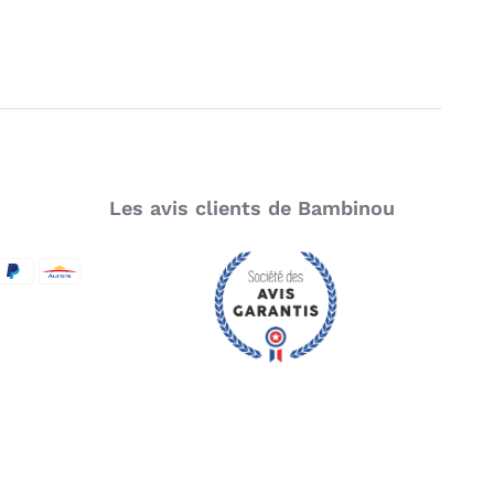
Composition : PP.
Puissance : AC 220-240V - 50 / 60 Hz - 25W.
Alimentation : Fonctionne sur secteur (prise
intégrée).
Dimensions : 33 x 19 x 19 cm.
Garantie : enregistrez votre produit sur le site
de Babymoov dans les 2 mois suivants l’achat
pour bénéficier d’une garantie à vie (voir
Les avis clients de Bambinou
modalités sur le site de Babymoov).
SecureCode
d by Visa
aypal
Aurore