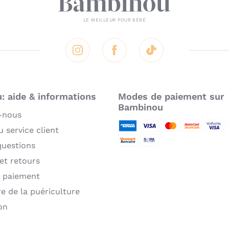
Instagram
Facebook
Tik Tok
 aide & informations
Modes de paiement sur
Bambinou
-nous
 service client
American Express
Visa
MasterCard
MasterCard 
Verifie
P
questions
Virement bancaire
Sepa
 et retours
 paiement
re de la puériculture
on