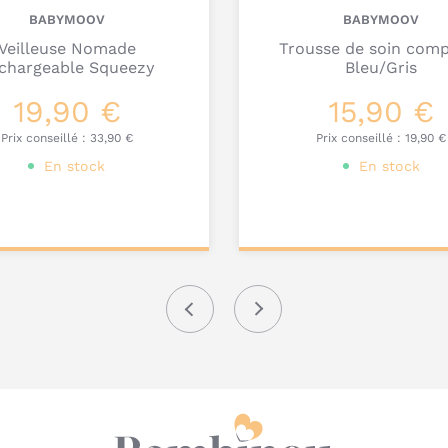
BABYMOOV
BABYMOOV
Veilleuse Nomade
Trousse de soin com
chargeable Squeezy
Bleu/Gris
19,90 €
15,90 €
Prix conseillé :
33,90 €
Prix conseillé :
19,90 €
En stock
En stock
ter au
Ajouter au
nier
panier
Q
Précédent
Suivant
c
d
B