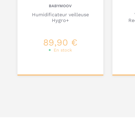
BABYMOOV
Humidificateur veilleuse
Hygro+
Re
89,90 €
En stock
Ajouter au
Ajou
panier
pa