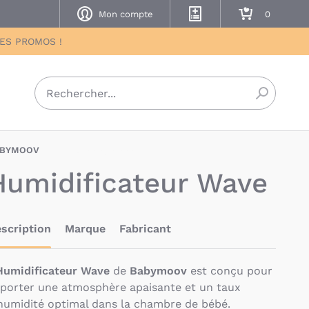
Mon compte
Mes listes de naissance
Mon panier
DES PROMOS !
Recherch
BYMOOV
BAV-3661276188815
Humidificateur Wave
scription
Marque
Fabricant
Humidificateur Wave
de
Babymoov
est conçu pour
porter une atmosphère apaisante et un taux
humidité optimal dans la chambre de bébé.