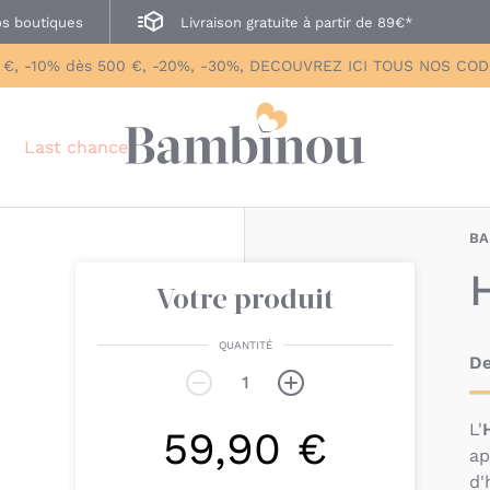
s boutiques
Livraison gratuite à partir de 89€*
 €, -10% dès 500 €, -20%, -30%, DECOUVREZ ICI TOUS NOS CO
Last chance
BA
Votre produit
QUANTITÉ
De
L'
59,90 €
ap
d'