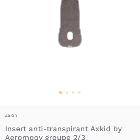
AXD-7350057588420
AXKID
Insert anti-transpirant Axkid by
Aeromoov groupe 2/3