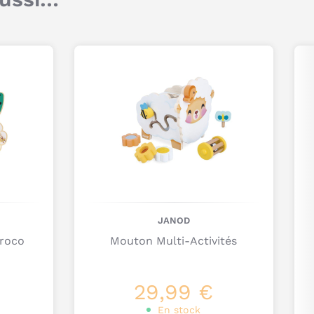
formes, et merisier pour les cubes), plastique
Titre
(clefs et serrures) et peinture à l’eau
Dimensions : 26 x 9 x 12,7 cm
Commentaire
Poids : 560 g
Je poste mon commentaire
JANOD
Croco
Mouton Multi-Activités
29,99 €
En stock