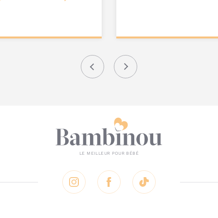
ter au
Ajouter au
nier
panier
Précédent
Suivant
Instagram
Facebook
Tik Tok