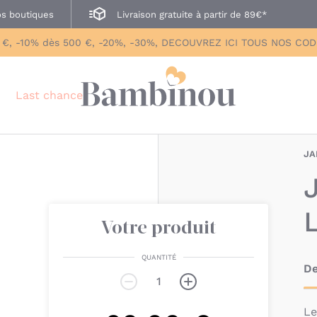
s boutiques
Livraison gratuite à partir de 89€*
 €, -10% dès 500 €, -20%, -30%, DECOUVREZ ICI TOUS NOS CO
Last chance
JA
L
Votre produit
QUANTITÉ
De
L