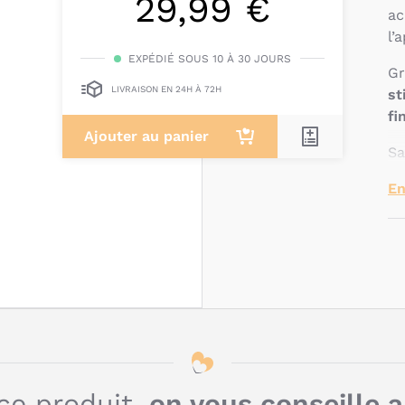
29,99 €
ac
l’
EXPÉDIÉ SOUS 10 À 30 JOURS
Gr
LIVRAISON EN 24H À 72H
st
fi
Ajouter au panier
Sa
to
En
Q
c
d
c
ce produit,
on vous conseille 