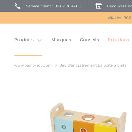
Service client : 05.62.26.47.05
Découvrez no
Prêt à Porter
Sécurité enfant
-4% dès 300
Prix doux
Last chance
Produits
Marques
Conseils
Prix doux
www.bambinou.com
Jeu d’encastrement La boîte à clefs