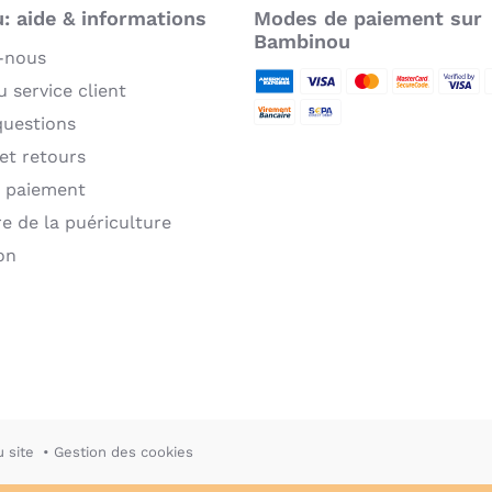
 aide & informations
Modes de paiement sur
Bambinou
-nous
 service client
American Express
Visa
MasterCard
MasterCard 
Verifie
P
questions
Virement bancaire
Sepa
 et retours
 paiement
re de la puériculture
on
u site
Gestion des cookies