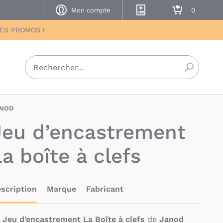
Mon compte
Mes listes de naissance
Mon panier
DES PROMOS !
Recherch
NOD
JAD-3700217350659
Jeu d’encastrement
a boîte à clefs
scription
Marque
Fabricant
e
Jeu d’encastrement La Boîte à clefs
de
Janod