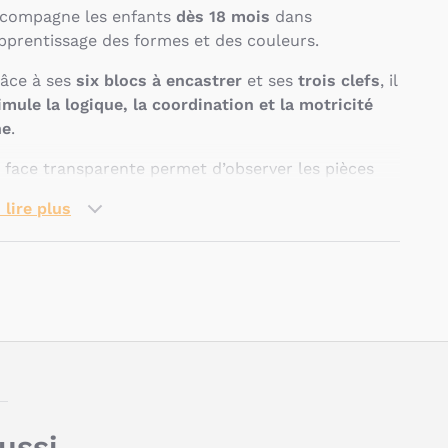
compagne les enfants
dès 18 mois
dans
apprentissage des formes et des couleurs.
âce à ses
six blocs à encastrer
et ses
trois clefs
, il
imule la logique, la coordination et la motricité
ne
.
 face transparente permet d’observer les pièces
mber dans la boîte.
 lire plus
uelles sont les
aractéristiques du jeu
’encastrement La boîte à
Pseudo
lefs de Janod ?
Âge : à partir de 18 mois
Matière : bois (contreplaqué pour la boite à
aussi…