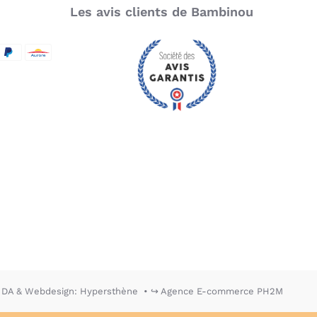
Les avis clients de Bambinou
SecureCode
d by Visa
aypal
Aurore
DA & Webdesign: Hypersthène
↪ Agence E-commerce PH2M