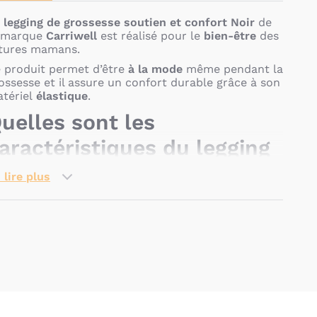
e
legging de grossesse soutien et confort Noir
de
 marque
Carriwell
est réalisé pour le
bien-être
des
tures mamans.
 produit permet d’être
à la mode
même pendant la
ossesse et il assure un confort durable grâce à son
tériel
élastique
.
uelles sont les
aractéristiques du legging
e grossesse soutien et
 lire plus
onfort Noir de Carriwell ?
Il inclut un
soutien ventral
qui apporte du
Pseudo
soulagement
aux futures mamans.
Son
tissu
est
respirant
.
Il permet de
reposer le dos
.
Son
matériel
est
soyeux
et
agréable
. Ainsi, le