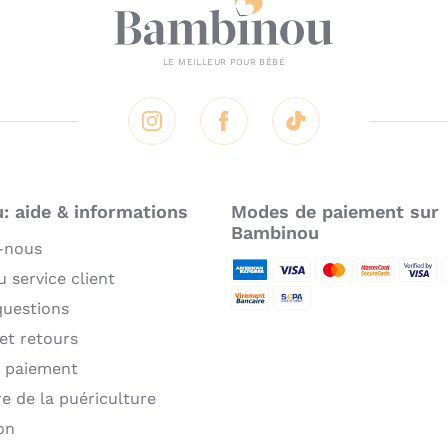
C
l
Instagram
Facebook
Tik Tok
s
C
 aide & informations
Modes de paiement sur
Le
Bambinou
-nous
ta
co
 service client
American Express
Visa
MasterCard
MasterCard 
Verifie
P
T
questions
Virement bancaire
Sepa
S
 et retours
M
 paiement
L
re de la puériculture
X
on
Bo