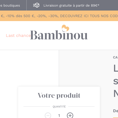
s boutiques
Livraison gratuite à partir de 89€*
 €, -10% dès 500 €, -20%, -30%, DECOUVREZ ICI TOUS NOS CO
Last chance
CA
Votre produit
QUANTITÉ
De