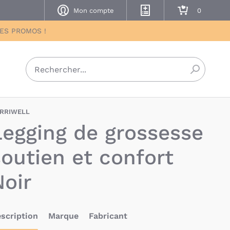
Mon compte
Mes listes de naissance
Mon panier
DES PROMOS !
Recherch
RRIWELL
BAU-CAL-LEG-NOIR
Legging de grossesse
soutien et confort
Noir
scription
Marque
Fabricant