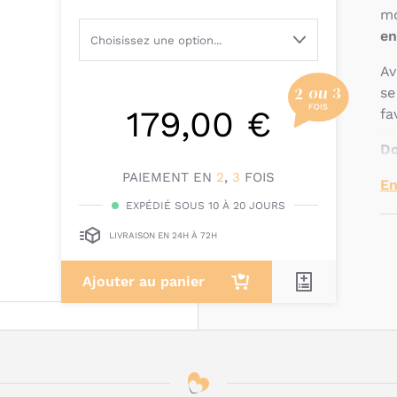
mo
en
Av
se
179,00 €
fa
Do
pr
PAIEMENT EN
2
,
3
FOIS
En
sé
EXPÉDIÉ SOUS 10 À 20 JOURS
S
LIVRAISON EN 24H À 72H
ét
as
Ajouter au panier
L
fr
Co
av