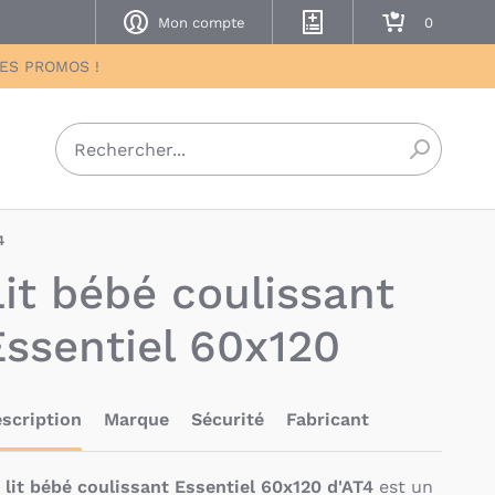
Mon compte
Mes listes de naissance
Mon panier
DES PROMOS !
Recherch
4
BAU-AT4-ESSEN-CO6
Lit bébé coulissant
Essentiel 60x120
scription
Marque
Sécurité
Fabricant
e
lit bébé coulissant Essentiel 60x120 d'AT4
est un