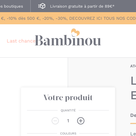
s boutiques
Livraison gratuite à partir de 89€*
 €, -10% dès 500 €, -20%, -30%, DECOUVREZ ICI TOUS NOS CO
Last chance
AT
Votre produit
QUANTITÉ
De
L
COULEURS