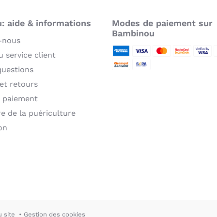
 aide & informations
Modes de paiement sur
Q
Bambinou
-nous
c
 service client
American Express
Visa
MasterCard
MasterCard 
Verifie
P
d
questions
Virement bancaire
Sepa
E
 et retours
 paiement
re de la puériculture
on
u site
Gestion des cookies