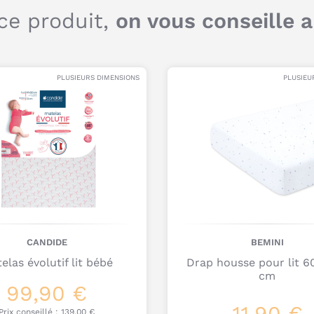
sé
ce produit,
on vous conseille 
l'
mé
Da
PLUSIEURS DIMENSIONS
PLUSIEU
ve
of
Li
ra
Q
c
c
CANDIDE
BEMINI
d
elas évolutif lit bébé
Drap housse pour lit 6
cm
99,90 €
11,90 €
Prix conseillé :
139,00 €