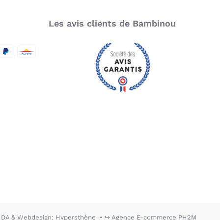
santé.
Le lit est livré en
kit à monter soi-même.
Les avis clients de Bambinou
uelles sont les
aractéristiques techniques
SecureCode
d by Visa
aypal
Aurore
u lit bébé coulissant
ssentiel 60x120 d'AT4 ?
Âge : de la naissance à 3 ans
Poids maximal de l'enfant : 20 kg
Matériaux : bois de hêtre massif, peintures de
finition et vernis acryliques (à base d'eau).
Dimensions : L124 x l64 x H103,5 cm
Poids : 13 kg
DA & Webdesign: Hypersthène
↪ Agence E-commerce PH2M