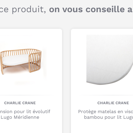
en
po
ce produit,
on vous conseille 
d’
At
mé
po
Q
c
é
n
9
CHARLIE CRANE
CHARLIE CRANE
nsion pour lit évolutif
Protège matelas en vis
Lugo Méridienne
bambou pour lit Lug