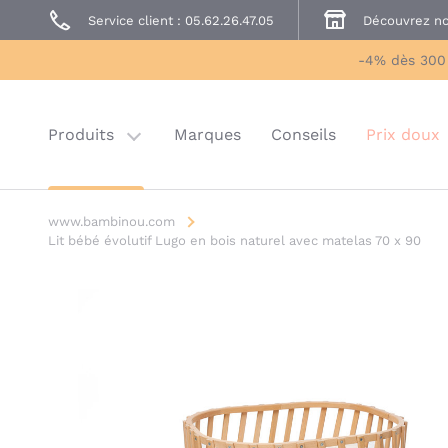
Service client : 05.62.26.47.05
Découvrez no
Prêt à Porter
Sécurité enfant
-4% dès 300
Prix doux
Last chance
Produits
Marques
Conseils
Prix doux
www.bambinou.com
Lit bébé évolutif Lugo en bois naturel avec matelas 70 x 90