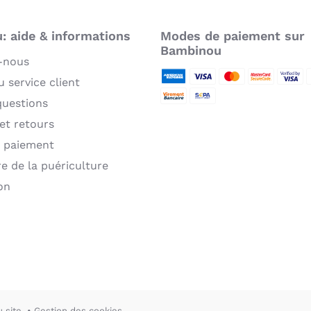
c
é
 aide & informations
Modes de paiement sur
n
Bambinou
-nous
9
 service client
American Express
Visa
MasterCard
MasterCard 
Verifie
P
questions
Virement bancaire
Sepa
 et retours
 paiement
re de la puériculture
on
u site
Gestion des cookies