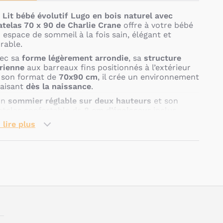
e
Lit bébé évolutif Lugo en bois naturel avec
telas 70 x 90 de Charlie Crane
offre à votre bébé
 espace de sommeil à la fois sain, élégant et
rable.
ec sa
forme légèrement arrondie
, sa
structure
rienne
aux barreaux fins positionnés à l’extérieur
 son format de
70x90 cm
, il crée un environnement
aisant
dès la naissance
.
on
sommier réglable sur deux hauteurs
et son
telas confortable de
8 cm d’épaisseur
inclus
frent un quotidien pratique et douillet, à la fois
 lire plus
ur bébé et pour les parents.
olutif
, le lit bébé se transforme en un couchage de
0 cm de long grâce à l’
extension pour lit évolutif
nior Lugo avec matelas 70 x 140
vendue
Pseudo
parément, idéale pour les enfants de 2 à environ 4
s.
fin, vous pouvez ouvrir le lit quand votre enfant
andit avec la
version Méridienne
, en option, qui
adapte sur le Lugo junior 140. Utilisable de 4 à 7 ans