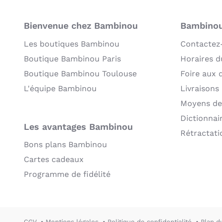
Bienvenue chez Bambinou
Bambinou:
Les boutiques Bambinou
Contactez
Boutique Bambinou Paris
Horaires du
Boutique Bambinou Toulouse
Foire aux 
L'équipe Bambinou
Livraisons
Moyens de
Dictionnai
Les avantages Bambinou
Rétractati
Bons plans Bambinou
Cartes cadeaux
Programme de fidélité
CGV
Mentions légales
Politique de confidentialité
Plan d