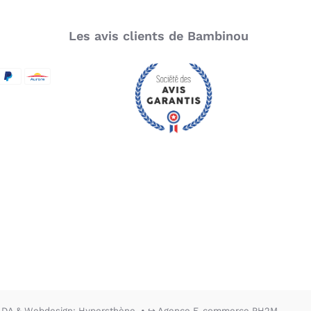
ompatible le Lit bébé
volutif Lugo en bois
Les avis clients de Bambinou
aturel avec matelas 70 x
0 de Charlie Crane ?
SecureCode
d by Visa
aypal
Aurore
Pour un confort optimal et une protection
parfaite du couchage :
Le
protège matelas en viscose de bambou
pour lit Lugo 90
Le
drap housse 100% coton compatible lit
LUGO 90
Pour apaiser et stimuler bébé :
La
flèche de lit Kano Hanger
, elle-même
compatible avec le
mobile Kano
hirondelles
.
Pour s’adapter à chaque étape de la croissance
de votre enfant :
DA & Webdesign: Hypersthène
↪ Agence E-commerce PH2M