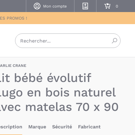
Mon compte
Mes listes de naissance
Mon panier
DES PROMOS !
Recherch
ARLIE CRANE
CHI-3760384617191
it bébé évolutif
Lugo en bois naturel
avec matelas 70 x 90
scription
Marque
Sécurité
Fabricant