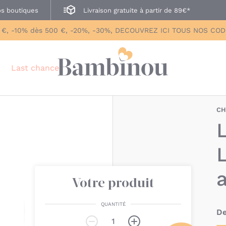
s boutiques
Livraison gratuite à partir de 89€*
 €, -10% dès 500 €, -20%, -30%, DECOUVREZ ICI TOUS NOS CO
Last chance
CH
L
Votre produit
QUANTITÉ
De