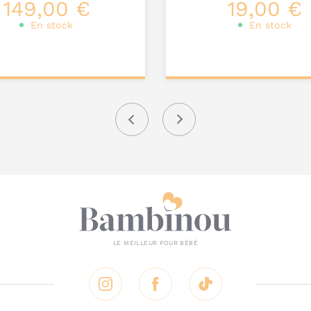
149,00 €
19,00 €
En stock
En stock
ter au
Ajouter au
nier
panier
Précédent
Suivant
A
Instagram
Facebook
Tik Tok