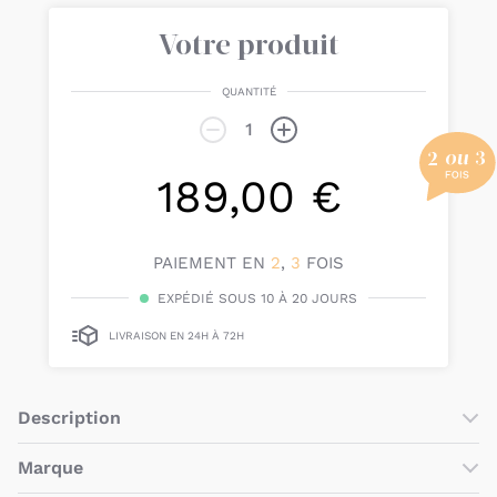
Votre produit
QUANTITÉ
189,00 €
PAIEMENT EN
2
,
3
FOIS
EXPÉDIÉ SOUS 10 À 20 JOURS
LIVRAISON EN 24H À 72H
Description
Le
lit enfant Cabane 70 x 140 cm Naturel
de
Childhome
est
Marque
parfait pour créer une
chambre Montessori
à votre enfant.