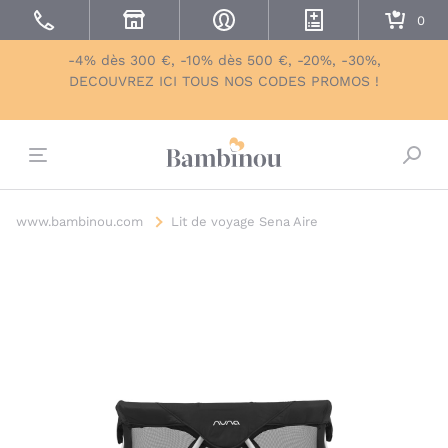
-4% dès 300 €, -10% dès 500 €, -20%, -30%,
DECOUVREZ ICI TOUS NOS CODES PROMOS !
Bascu
www.bambinou.com
Lit de voyage Sena Aire